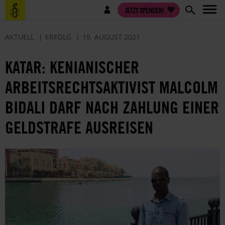
Direkt
Benutzermenü
JETZT SPENDEN!
zum
Inhalt
AKTUELL
ERFOLG
19. AUGUST 2021
KATAR: KENIANISCHER
ARBEITSRECHTSAKTIVIST MALCOLM
BIDALI DARF NACH ZAHLUNG EINER
GELDSTRAFE AUSREISEN