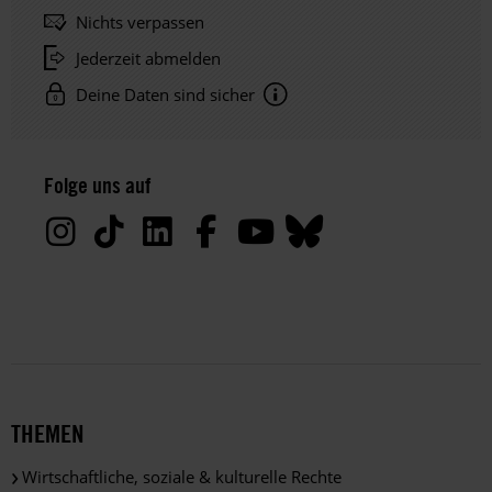
Nichts verpassen
Jederzeit abmelden
Deine Daten sind sicher
Hinweis
Datenschutz:
Folge uns auf
Deine
Daten
werden
von
uns
nur
zu
satzungsgemäßen
Zwecken
und
THEMEN
gemäß
der
Wirtschaftliche, soziale & kulturelle Rechte
gesetzlichen