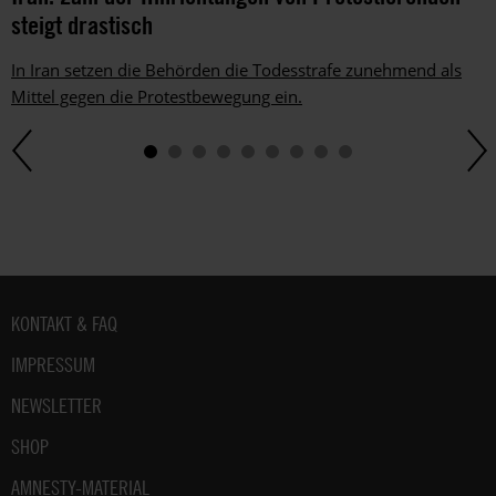
Telefon
steigt drastisch
oder
E-
In Iran setzen die Behörden die Todesstrafe zunehmend als
Mail.
Mittel gegen die Protestbewegung ein.
Dem
kannst
du
im
gesetzlichen
Rahmen
jederzeit
widersprechen.
Weitere
Fußbereich
KONTAKT & FAQ
Hinweise
zum
IMPRESSUM
Datenschutz
unter:
NEWSLETTER
Datenschutz
.
SHOP
AMNESTY-MATERIAL