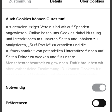
Menschen in Not und Gefahr hilft!
Zustimmung
Details
Über Cookies
Auch Cookies können Gutes tun!
Als gemeinnütziger Verein sind wir auf Spenden
Schlagworte
angewiesen. Online helfen uns Cookies dabei Nutzung
Aktuell
Erfolg
und Interaktionen mit unseren Seiten und Inhalten zu
analysieren, „Surf-Profile“ zu erstellen und die
Wirtschaftliche, Soziale & Kulturelle Rechte
Aufmerksamkeit von potentiellen Unterstützer*innen auf
Seiten Dritter zu wecken und für unsere
Menschenrechtsarbeit zu gewinnen. Dafür brauchen wir
aber vorher deine Zustimmung. Du kannst Cookies für
Teile diesen Beitrag
Analysen, für Marketing und eingebettete Drittinhalte
auch ablehnen, oder deine Meinung jederzeit später
Einwilligungsauswahl
wieder ändern. Diesen Banner kannst Du über den Link
Notwendig
BLEIB
im Footer schnell wieder aufrufen.
INFORMIERT
Datenschutzerklärung
Präferenzen