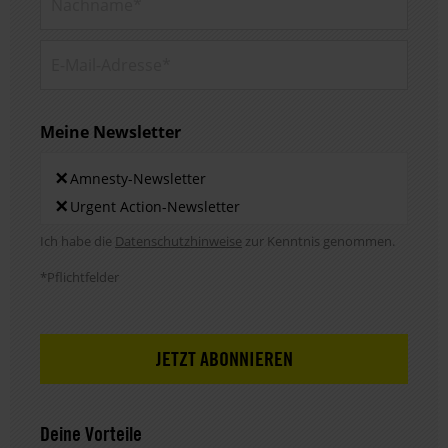
E-Mail-Adresse*
Meine Newsletter
Newsletters
×
Amnesty-Newsletter
×
Urgent Action-Newsletter
Hinweis DSE
Ich habe die
Datenschutzhinweise
zur Kenntnis genommen.
*Pflichtfelder
Deine Vorteile