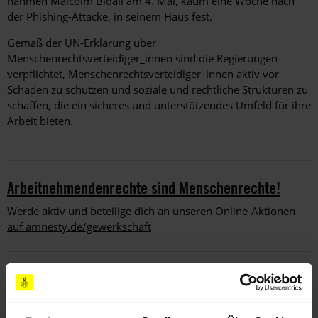
nahmen Malcolm Bidali am 4. Mai, kaum eine Woche nach
der Phishing-Attacke, in seinem Haus fest.
Gemäß der UN-Erklärung über
Menschenrechtsverteidiger_innen sind die Regierungen
verpflichtet, Menschenrechtsverteidiger_innen aktiv vor
Schaden zu schützen und soziale und rechtliche Strukturen zu
schaffen, die ein sicheres und unterstützendes Umfeld für ihre
Arbeit bieten.
Arbeitnehmendenrechte sind Menschenrechte!
Werde aktiv und beteilige dich an unseren Online-Aktionen
auf amnesty.de/gewerkschaft
Unsere Erfolge
Erfahre hier mehr, wie unser gemeinsames Engagement