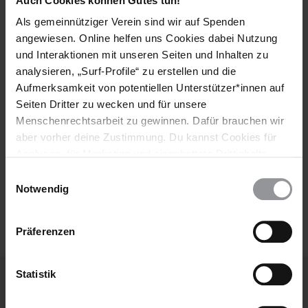
Auch Cookies können Gutes tun!
Deutschland
Aktuell
Klimaschutz
Klimawandel
Als gemeinnütziger Verein sind wir auf Spenden
Umwelt
Umweltzerstörung
angewiesen. Online helfen uns Cookies dabei Nutzung
und Interaktionen mit unseren Seiten und Inhalten zu
analysieren, „Surf-Profile“ zu erstellen und die
Aufmerksamkeit von potentiellen Unterstützer*innen auf
Teile diesen Beitrag
Seiten Dritter zu wecken und für unsere
Menschenrechtsarbeit zu gewinnen. Dafür brauchen wir
aber vorher deine Zustimmung. Du kannst Cookies für
Analysen, für Marketing und eingebettete Drittinhalte
auch ablehnen, oder deine Meinung jederzeit später
Einwilligungsauswahl
LÄNDER
wieder ändern. Diesen Banner kannst Du über den Link
Notwendig
im Footer schnell wieder aufrufen.
Deutschland
Datenschutzerklärung
Präferenzen
Statistik
Weitere Artikel