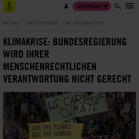
Direkt
Benutzermenü
JETZT SPENDEN!
zum
Inhalt
AKTUELL
DEUTSCHLAND
09. OKTOBER 2019
KLIMAKRISE: BUNDESREGIERUNG
WIRD IHRER
MENSCHENRECHTLICHEN
VERANTWORTUNG NICHT GERECHT