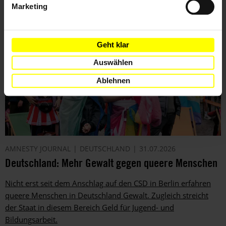
Marketing
Geht klar
Auswählen
Ablehnen
AMNESTY JOURNAL
DEUTSCHLAND
31.07.2026
Deutschland: Mehr Gewalt gegen queere Menschen
Nicht erst seit dem Anschlag auf den CSD in Berlin erfahren
queere Menschen in Deutschland Gewalt. Zugleich streicht
der Staat in diesem Bereich Geld für Jugend- und
Bildungsarbeit.