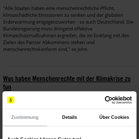
"Alle Staaten haben eine menschenrechtliche Pflicht,
klimaschädliche Emissionen zu senken und der globalen
Erderwärmung entgegenzuwirken - so auch Deutschland. Die
Bundesregierung muss dringend effektive
Klimaschutzmaßnahmen ergreifen, die im Einklang mit den
Zielen des Pariser Abkommens stehen und
menschenrechtskonform sind," so John.
Was haben Menschenrechte mit der Klimakrise zu
tun
Erfahre hier mehr
Zustimmung
Details
Über Cookies
Schlagworte