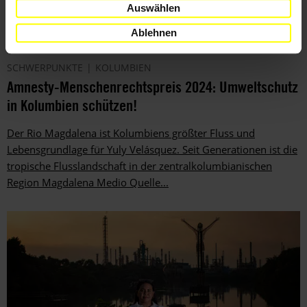
Auswählen
Ablehnen
SCHWERPUNKTE
KOLUMBIEN
Amnesty-Menschenrechtspreis 2024: Umweltschutz
in Kolumbien schützen!
Der Rio Magdalena ist Kolumbiens größter Fluss und
Lebensgrundlage für Yuly Velásquez. Seit Generationen ist die
tropische Flusslandschaft in der zentralkolumbianischen
Region Magdalena Medio Quelle...