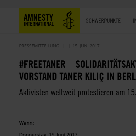
Direkt
zum
Hauptnavigation
AMNESTY
Inhalt
SCHWERPUNKTE
I
INTERNATIONAL
PRESSEMITTEILUNG
15. JUNI 2017
#FREETANER – SOLIDARITÄTSAK
VORSTAND TANER KILIÇ IN BERL
Aktivisten weltweit protestieren am 15
Wann:
Donnerstag, 15. Juni 2017