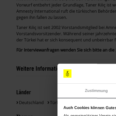
Vorwurf entbehrt jeder Grundlage, Taner Kılıç ist
Amnesty International ruft die türkischen Behörden 
gegen ihn fallen zu lassen.
Taner Kılıç ist seit 2002 Vorstandsmitglied bei Amnes
Vorstandsvorsitzender. Während seiner jahrzehnte
der Türkei hat er sich konsequent und unbeirrbar 
Für Interviewanfragen wenden Sie sich bitte an die
Weitere Informationen
Länder
Zustimmung
Deutschland
Türkei
Auch Cookies können Gutes
Als gemeinnütziger Verein si