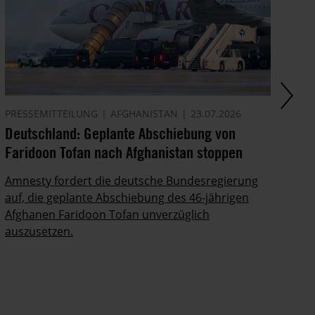
PRESSEMITTEILUNG
AFGHANISTAN
23.07.2026
AM
Deutschland: Geplante Abschiebung von
Sh
Faridoon Tofan nach Afghanistan stoppen
Li
Amnesty fordert die deutsche Bundesregierung
Ir
auf, die geplante Abschiebung des 46-jährigen
Po
Afghanen Faridoon Tofan unverzüglich
auszusetzen.