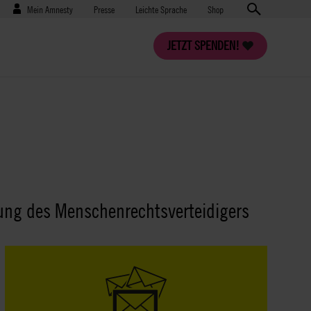
Benutzermenü
Presse
Mein Amnesty
Presse
Leichte Sprache
Shop
JETZT SPENDEN!
ssung des Menschenrechtsverteidigers