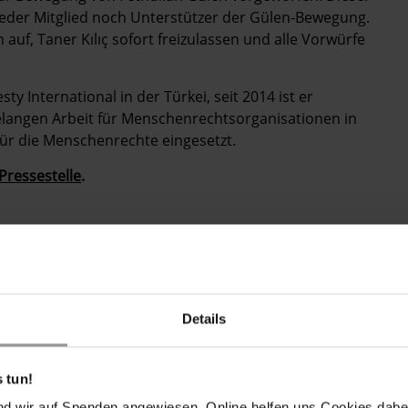
 weder Mitglied noch Unterstützer der Gülen-Bewegung.
auf, Taner Kılıç sofort freizulassen und alle Vorwürfe
ty International in der Türkei, seit 2014 ist er
langen Arbeit für Menschenrechtsorganisationen in
für die Menschenrechte eingesetzt.
Pressestelle
.
Details
 tun!
nd wir auf Spenden angewiesen. Online helfen uns Cookies dabe