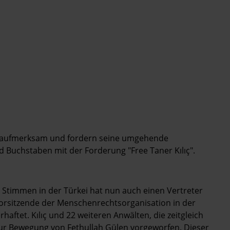
lıç aufmerksam und fordern seine umgehende
nd Buchstaben mit der Forderung "Free Taner Kılıç".
 Stimmen in der Türkei hat nun auch einen Vertreter
vorsitzende der Menschenrechtsorganisation in der
erhaftet. Kılıç und 22 weiteren Anwälten, die zeitgleich
ur Bewegung von Fethullah Gülen vorgeworfen. Dieser