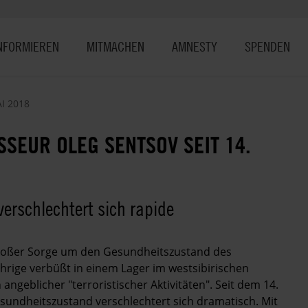
NFORMIEREN
MITMACHEN
AMNESTY
SPENDEN
I 2018
SSEUR OLEG SENTSOV SEIT 14.
erschlechtert sich rapide
 großer Sorge um den Gesundheitszustand des
hrige verbüßt in einem Lager im westsibirischen
angeblicher "terroristischer Aktivitäten". Seit dem 14.
esundheitszustand verschlechtert sich dramatisch. Mit