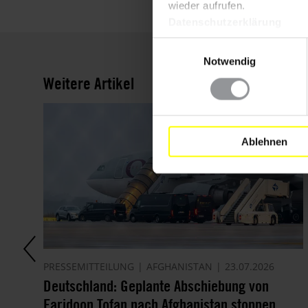
wieder aufrufen.
Datenschutzerklärung
Einwilligungsauswahl
Notwendig
Weitere Artikel
Ablehnen
PRESSEMITTEILUNG
AFGHANISTAN
23.07.2026
der
Deutschland: Geplante Abschiebung von
Faridoon Tofan nach Afghanistan stoppen