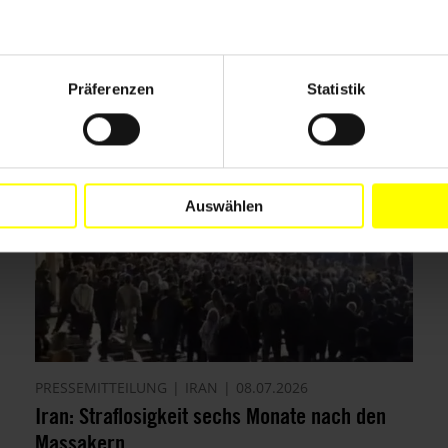
Präferenzen
Statistik
Auswählen
PRESSEMITTEILUNG
IRAN
08.07.2026
Iran: Straflosigkeit sechs Monate nach den
Massakern