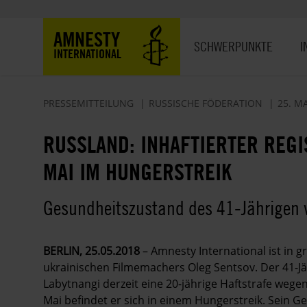
Direkt
zum
Hauptnavigation
AMNESTY
Inhalt
SCHWERPUNKTE
I
INTERNATIONAL
PRESSEMITTEILUNG
RUSSISCHE FÖDERATION
25. MA
RUSSLAND: INHAFTIERTER REGI
MAI IM HUNGERSTREIK
Gesundheitszustand des 41-Jährigen v
BERLIN, 25.05.2018
– Amnesty International ist in
ukrainischen Filmemachers Oleg Sentsov. Der 41-Jä
Labytnangi derzeit eine 20-jährige Haftstrafe wegen 
Mai befindet er sich in einem Hungerstreik. Sein G