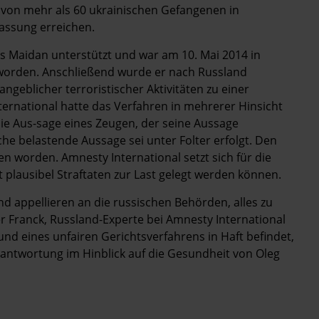
e von mehr als 60 ukrainischen Gefangenen in
assung erreichen.
s Maidan unterstützt und war am 10. Mai 2014 in
 worden. Anschließend wurde er nach Russland
ngeblicher terroristischer Aktivitäten zu einer
nternational hatte das Verfahren in mehrerer Hinsicht
f die Aus-sage eines Zeugen, der seine Aussage
he belastende Aussage sei unter Folter erfolgt. Den
n worden. Amnesty International setzt sich für die
t plausibel Straftaten zur Last gelegt werden können.
 appellieren an die russischen Behörden, alles zu
ter Franck, Russland-Experte bei Amnesty International
nd eines unfairen Gerichtsverfahrens in Haft befindet,
ntwortung im Hinblick auf die Gesundheit von Oleg