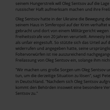
seinem Hungerstreik will Oleg Sentsov auf die Lag
russischer Haft aufmerksam machen und ihre Freil
Oleg Sentsov hatte in der Ukraine die Bewegung de
seinem Haus in Simferopol auf der Krim verhaftet
gebracht und dort von einem Militärgericht wegen a
Freiheitsstrafe von 20 Jahren verurteilt. Amnesty I
als unfair eingestuft. So stützte sich das Urteil au
widerrufen und angegeben hatte, seine ursprünglic
Foltervorwürfen ist nie auszureichend nachgegange
Freilassung von Oleg Sentsov ein, solange ihm nich
"Wir machen uns große Sorgen um Oleg Sentsov und
tun, um die derzeitige Situation zu lösen", sagt Pe
in Deutschland. "Nachdem sich Oleg Sentsov aufgru
kommt den Behörden insoweit eine besondere Vera
Sentsov zu."