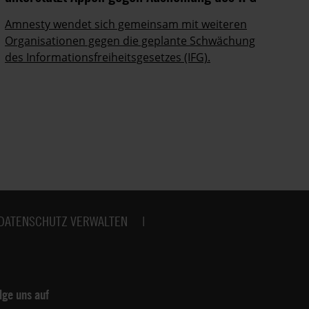
Amnesty wendet sich gemeinsam mit weiteren
Ei
Organisationen gegen die geplante Schwächung
Zi
des Informationsfreiheitsgesetzes (IFG).
Fl
DATENSCHUTZ VERWALTEN
lge uns auf