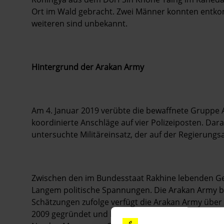
Ort im Wald gebracht. Zwei Männer konnten entkom
weiteren sind unbekannt.
Hintergrund der Arakan Army
Am 4. Januar 2019 verübte die bewaffnete Gruppe
koordinierte Anschläge auf vier Polizeiposten. Da
untersuchte Militäreinsatz, der auf der Regierungs
Zwischen den im Bundesstaat Rakhine lebenden Ge
Langem politische Spannungen. Die Arakan Army b
Schätzungen zufolge verfügt die Arakan Army über
2009 gegründet und kämpfte in der Vergangenheit 