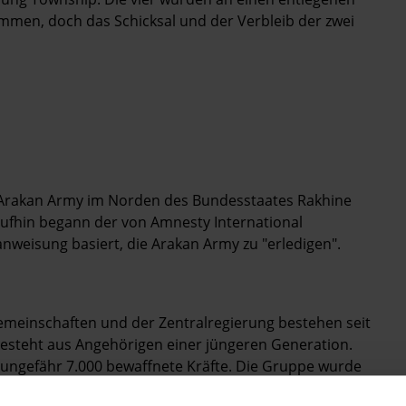
men, doch das Schicksal und der Verbleib der zwei
 Arakan Army im Norden des Bundesstaates Rakhine
raufhin begann der von Amnesty International
anweisung basiert, die Arakan Army zu "erledigen".
meinschaften und der Zentralregierung bestehen seit
esteht aus Angehörigen einer jüngeren Generation.
 ungefähr 7.000 bewaffnete Kräfte. Die Gruppe wurde
an der Seite anderer bewaffneter Organisationen im