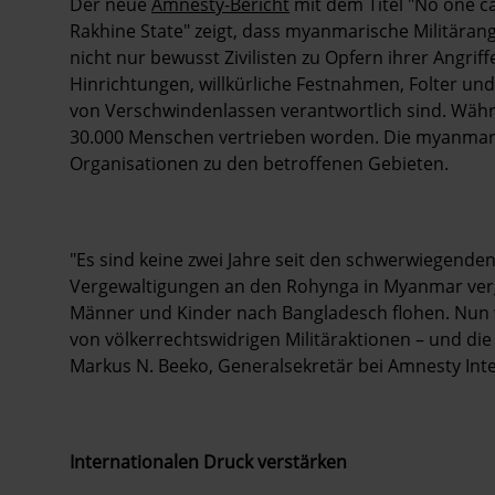
Der neue
Amnesty-Bericht
mit dem Titel "No one c
Rakhine State" zeigt, dass myanmarische Militäran
nicht nur bewusst Zivilisten zu Opfern ihrer Angri
Hinrichtungen, willkürliche Festnahmen, Folter u
von Verschwindenlassen verantwortlich sind. Währ
30.000 Menschen vertrieben worden. Die myanmar
Organisationen zu den betroffenen Gebieten.
"Es sind keine zwei Jahre seit den schwerwiegend
Vergewaltigungen an den Rohynga in Myanmar verg
Männer und Kinder nach Bangladesch flohen. Nun w
von völkerrechtswidrigen Militäraktionen – und die V
Markus N. Beeko, Generalsekretär bei Amnesty Inter
Internationalen Druck verstärken