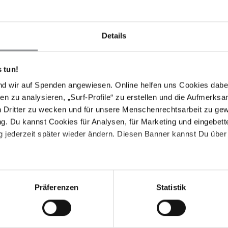
sich die Kampfhandlungen.
Details
Schema
 tun!
nd wir auf Spenden angewiesen. Online helfen uns Cookies dabe
on Myanmar schwere Verbrechen im Bundesstaat Rakhine
en zu analysieren, „Surf-Profile“ zu erstellen und die Aufmerksa
schen Militärs genießen weiterhin Straflosigkeit. Die
n Dritter zu wecken und für unsere Menschenrechtsarbeit zu ge
hen sind nicht glaubwürdig, unabhängig oder
. Du kannst Cookies für Analysen, für Marketing und eingebettet
.
 jederzeit später wieder ändern. Diesen Banner kannst Du über 
is zahlreicher Interviews und anderer Nachweise wie z.
t, bei denen auf rechtswidrige Weise 14 Zivilisten
Präferenzen
Statistik
 Die meisten dieser Attacken erfolgten wahllos, und
um gezielte Angriffe auf Zivilpersonen. So starb
nge, nachdem bei Kämpfen zwischen der Armee und der