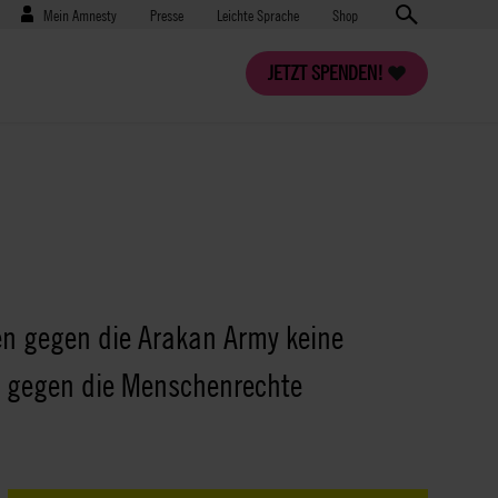
Benutzermenü
Presse
Mein Amnesty
Presse
Leichte Sprache
Shop
JETZT SPENDEN!
en gegen die Arakan Army keine
ße gegen die Menschenrechte