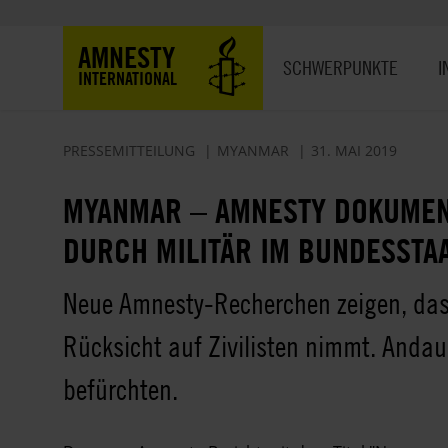
Direkt
zum
Hauptnavigation
AMNESTY
Inhalt
SCHWERPUNKTE
I
INTERNATIONAL
PRESSEMITTEILUNG
MYANMAR
31. MAI 2019
MYANMAR – AMNESTY DOKUMEN
DURCH MILITÄR IM BUNDESSTA
Neue Amnesty-Recherchen zeigen, dass
Rücksicht auf Zivilisten nimmt. Andau
befürchten.