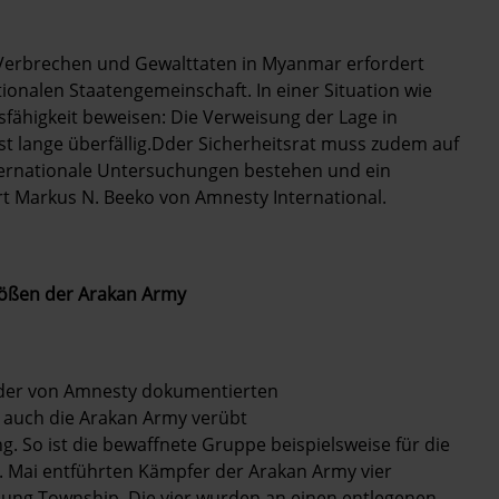
ie Verbrechen und Gewalttaten in Myanmar erfordert
ionalen Staatengemeinschaft. In einer Situation wie
fähigkeit beweisen: Die Verweisung der Lage in
st lange überfällig.Dder Sicherheitsrat muss zudem auf
ernationale Untersuchungen bestehen und ein
 Markus N. Beeko von Amnesty International.
ößen der Arakan Army
n der von Amnesty dokumentierten
 auch die Arakan Army verübt
. So ist die bewaffnete Gruppe beispielsweise für die
. Mai entführten Kämpfer der Arakan Army vier
ung Township. Die vier wurden an einen entlegenen