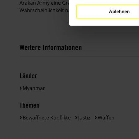
Arakan Army eine Granate in Tha Mee Hla im Towns
Wahrscheinlichkeit nach von Angehörigen des Mili
Ablehnen
Weitere Informationen
Länder
Myanmar
Themen
Bewaffnete Konflikte
Justiz
Waffen