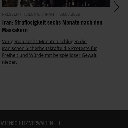
PRESSEMITTEILUNG
IRAN
08.07.2026
PR
Iran: Straflosigkeit sechs Monate nach den
In
Massakern
un
Vor genau sechs Monaten schlugen die
Am
iranischen Sicherheitskräfte die Proteste für
Or
Freiheit und Würde mit beispielloser Gewalt
de
nieder.
DATENSCHUTZ VERWALTEN