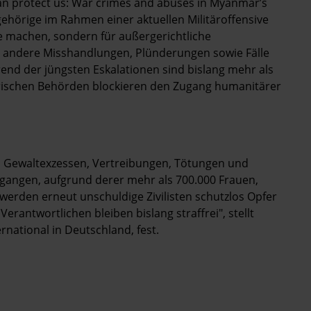
an protect us: War crimes and abuses in Myanmar’s
gehörige im Rahmen einer aktuellen Militäroffensive
ffe machen, sondern für außergerichtliche
nd andere Misshandlungen, Plünderungen sowie Fälle
end der jüngsten Eskalationen sind bislang mehr als
ischen Behörden blockieren den Zugang humanitärer
en Gewaltexzessen, Vertreibungen, Tötungen und
angen, aufgrund derer mehr als 700.000 Frauen,
erden erneut unschuldige Zivilisten schutzlos Opfer
erantwortlichen bleiben bislang straffrei", stellt
national in Deutschland, fest.