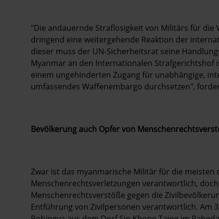
"Die andauernde Straflosigkeit von Militärs für d
dringend eine weitergehende Reaktion der internat
dieser muss der UN-Sicherheitsrat seine Handlungs
Myanmar an den Internationalen Strafgerichtshof i
einem ungehinderten Zugang für unabhängige, int
umfassendes Waffenembargo durchsetzen", fordert
Bevölkerung auch Opfer von Menschenrechtsverst
Zwar ist das myanmarische Militär für die meiste
Menschenrechtsverletzungen verantwortlich, doch
Menschenrechtsverstöße gegen die Zivilbevölkerung
Entführung von Zivilpersonen verantwortlich. Am 3
Rohingya aus dem Dorf Sin Khone Taing im Raheda