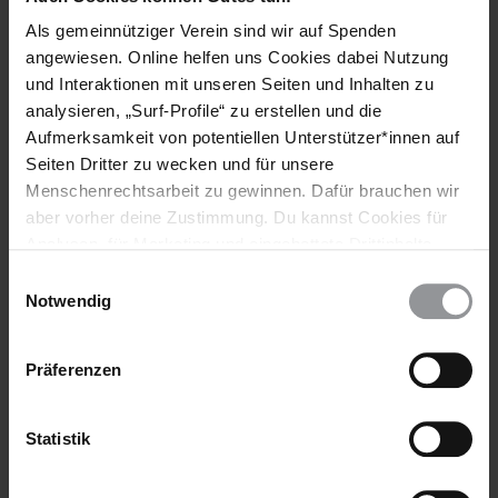
Deutschland
Als gemeinnütziger Verein sind wir auf Spenden
angewiesen. Online helfen uns Cookies dabei Nutzung
Themen
und Interaktionen mit unseren Seiten und Inhalten zu
analysieren, „Surf-Profile“ zu erstellen und die
Internationale Organisationen
Aufmerksamkeit von potentiellen Unterstützer*innen auf
Seiten Dritter zu wecken und für unsere
Menschenrechtsarbeit zu gewinnen. Dafür brauchen wir
aber vorher deine Zustimmung. Du kannst Cookies für
Teile diesen Beitrag
Analysen, für Marketing und eingebettete Drittinhalte
auch ablehnen, oder deine Meinung jederzeit später
Einwilligungsauswahl
wieder ändern. Diesen Banner kannst Du über den Link
Notwendig
im Footer schnell wieder aufrufen.
Datenschutzerklärung
Präferenzen
Statistik
Bleib informiert
Header
Abonniere den Amnesty-Newsletter und mach dich