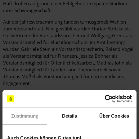
Haft drohen aufgrund einer Fehlgeburt im späten Stadium
ihrer Schwangerschaft.
Auf der Jahresversammlung fanden turnusgemäß Wahlen
zum Vorstand statt. Neu gewählt wurden Florian Stritzke als
stellvertretender Vorstandssprecher und Wolfgang Grenz als
Vorstandsmitglied für Flüchtlingsschutz. Im Amt bestätigt
wurden Gabriele Stein als Vorstandssprecherin, Roland Vogel
als Vorstandsmitglied für Finanzen, Jessica Böhner als
Vorstandsmitglied für Öffentlichkeitsarbeit, Mathias John als
Vorstandsmitglied für Länder- und Themenarbeit sowie
Thomas Müßel als Vorstandsmitglied für ehrenamtliches
Engagement.
Weitere Informationen
Zustimmung
Details
Über Cookies
Länder
Auch Cookies können Gutes tun!