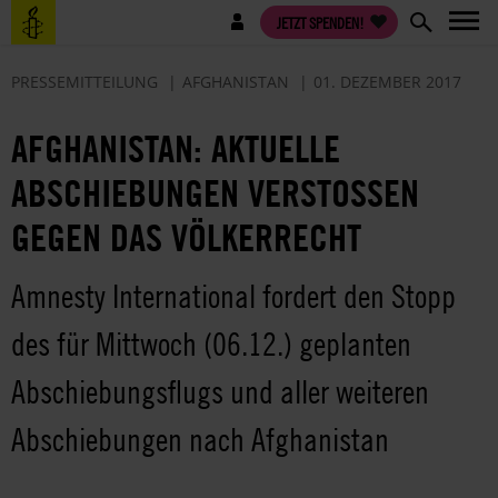
Direkt
Benutzermenü
JETZT SPENDEN!
zum
Inhalt
PRESSEMITTEILUNG
AFGHANISTAN
01. DEZEMBER 2017
AFGHANISTAN: AKTUELLE
ABSCHIEBUNGEN VERSTOSSEN G
EGEN DAS VÖLKERRECHT
Amnesty International fordert den Stopp
des für Mittwoch (06.12.) geplanten
Abschiebungsflugs und aller weiteren
Abschiebungen nach Afghanistan