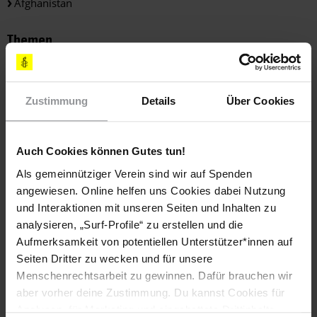
Afghanistan
Themen
Bewaffnete Konflikte
Flüchtlinge & Asyl
Zustimmung
Details
Über Cookies
Teile diesen Beitrag
Auch Cookies können Gutes tun!
Als gemeinnütziger Verein sind wir auf Spenden
angewiesen. Online helfen uns Cookies dabei Nutzung
und Interaktionen mit unseren Seiten und Inhalten zu
analysieren, „Surf-Profile“ zu erstellen und die
Aufmerksamkeit von potentiellen Unterstützer*innen auf
Seiten Dritter zu wecken und für unsere
Bleib informiert
Menschenrechtsarbeit zu gewinnen. Dafür brauchen wir
aber vorher deine Zustimmung. Du kannst Cookies für
Header
Abonniere den Amnesty-Newsletter und mach dich
Analysen, für Marketing und eingebettete Drittinhalte
Text
für die Menschenrechte stark!