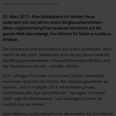
© Raúl García Pereira/Amnesty International
20. März 2017 - Eine Kleinbäuerin im Norden Perus
widersetzt sich seit Jahren einem Bergbauunternehmen –
dieser ungleiche Kampf hat tausende Menschen auf der
ganzen Welt dazu bewegt, ihre Stimme für Máxima Acuña zu
erheben.
Die Peruanerin sitzt buchstäblich auf einem Goldschatz. Reich
macht sie das nicht. Stattdessen wird sie seit Jahren bedroht.
Das Bergbauunternehmen Yanacocha beansprucht das Land
der Kleinbäuerin für sich - mit allen Mitteln.
2011 schlugen Polizisten sie und ihre Tochter bewusstlos,
mehrmals versuchte die Polizei, das Gelände gewaltsam zu
räumen, und im Frühjahr 2016 vernichteten private
Sicherheitskräfte ihre Kartoffelernte. "Sie sagen, sie haben
Geld", sagt die Kleinbäuerin, "und deswegen können sie
machen was sie wollen."
Doch Máxima Acuña kämpft trotz allem weiter für ihre Rechte