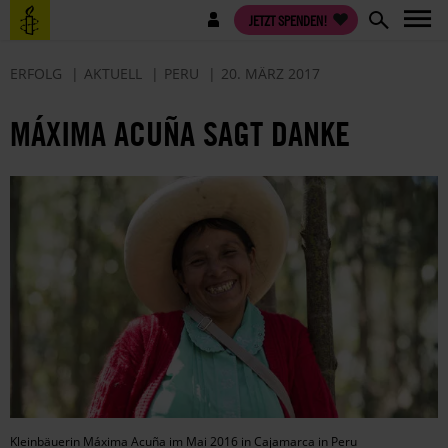
Direkt
Benutzermenü
JETZT SPENDEN!
zum
Inhalt
ERFOLG
AKTUELL
PERU
20. MÄRZ 2017
MÁXIMA ACUÑA SAGT DANKE
Kleinbäuerin Máxima Acuña im Mai 2016 in Cajamarca in Peru