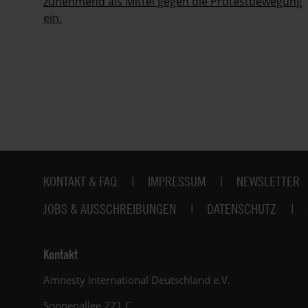
zunehmend als Mittel gegen die Protestbewegung
ein.
Fußbereich
KONTAKT & FAQ
IMPRESSUM
NEWSLETTER
JOBS & AUSSCHREIBUNGEN
DATENSCHUTZ
Kontakt
Amnesty International Deutschland e.V.
Sonnenallee 221 C