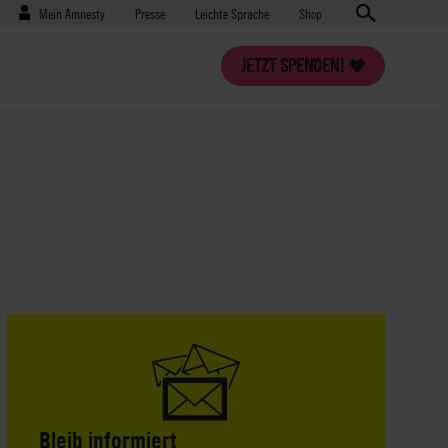
Benutzermenü
Presse
Mein Amnesty
Presse
Leichte Sprache
Shop
JETZT SPENDEN!
Bleib informiert