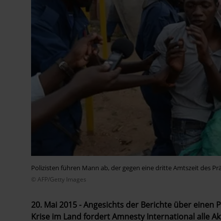
Polizisten führen Mann ab, der gegen eine dritte Amtszeit des Pr
© AFP/Getty Images
20. Mai 2015 - Angesichts der Berichte über einen
Krise im Land fordert Amnesty International alle Ak