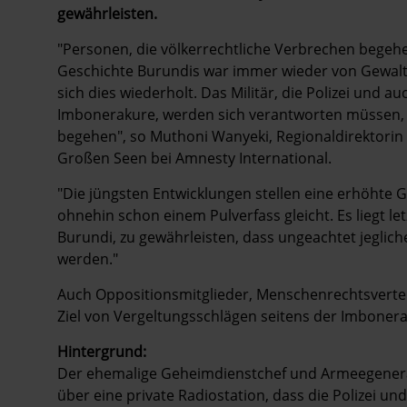
gewährleisten.
"Personen, die völkerrechtliche Verbrechen begeh
Geschichte Burundis war immer wieder von Gewalt 
sich dies wiederholt. Das Militär, die Polizei und 
Imbonerakure, werden sich verantworten müssen,
begehen", so Muthoni Wanyeki, Regionaldirektorin f
Großen Seen bei Amnesty International.
"Die jüngsten Entwicklungen stellen eine erhöhte Ge
ohnehin schon einem Pulverfass gleicht. Es liegt l
Burundi, zu gewährleisten, dass ungeachtet jegli
werden."
Auch Oppositionsmitglieder, Menschenrechtsvertei
Ziel von Vergeltungsschlägen seitens der Imboner
Hintergrund:
Der ehemalige Geheimdienstchef und Armeegeneral
über eine private Radiostation, dass die Polizei u