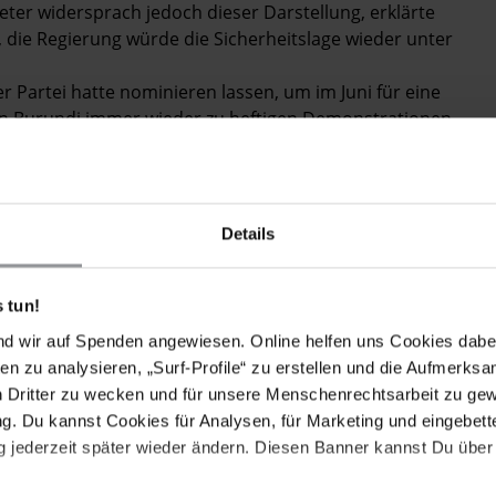
eter widersprach jedoch dieser Darstellung, erklärte
, die Regierung würde die Sicherheitslage wieder unter
 Partei hatte nominieren lassen, um im Juni für eine
es in Burundi immer wieder zu heftigen Demonstrationen
ßt gegen die Verfassung Burundis und den
sident Nkurunziza für eine dritte Amtszeit kandidieren
Details
en bis zu 20 Personen getötet worden sein.
ational, dass vier Menschen während der Proteste
 tun!
nd wir auf Spenden angewiesen. Online helfen uns Cookies dabe
altsamen Unruhen nach Ruanda, Tansania und in die
en zu analysieren, „Surf-Profile“ zu erstellen und die Aufmerksa
htlinge gaben an, dass sie Verstöße seitens der
n Dritter zu wecken und für unsere Menschenrechtsarbeit zu ge
. Du kannst Cookies für Analysen, für Marketing und eingebettet
 jederzeit später wieder ändern. Diesen Banner kannst Du über 