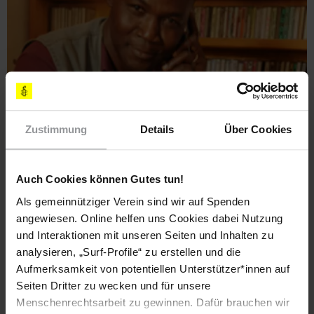
Djeralar Miankeol
© CH.KRACKHARDT
Zustimmung
Details
Über Cookies
Am 28. Juli wurde der Aktivist für Landrechte und gewaltlose
politische Gefangene
Djeralar Miankeol
aus der Haft
Auch Cookies können Gutes tun!
entlassen. Das Berufungsgericht von Moundou hob ein
früheres Urteil des Hohen Gerichts auf und ließ alle Anklagen
Als gemeinnütziger Verein sind wir auf Spenden
gegen ihn fallen. Djeralar Miankeol war ursprünglich wegen
angewiesen. Online helfen uns Cookies dabei Nutzung
"Beleidigung der Justiz" verurteilt worden. Die Entscheidung
und Interaktionen mit unseren Seiten und Inhalten zu
wurde nach der weltweiten Mobilisierung von Mitgliedern
analysieren, „Surf-Profile“ zu erstellen und die
von Amnesty International und nach starkem Engagement
Aufmerksamkeit von potentiellen Unterstützer*innen auf
von Amnesty Internationals Büro für West- und Zentralafrika
Seiten Dritter zu wecken und für unsere
sowie von weiteren Unterstützer_innen gefällt. Die Ehefrau
Menschenrechtsarbeit zu gewinnen. Dafür brauchen wir
von Djeralar Miankeol bedankte sich bei allen