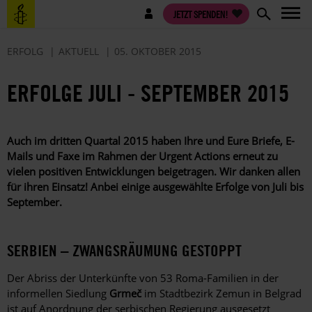
Direkt
Benutzermenü
JETZT SPENDEN!
zum
Inhalt
ERFOLG
AKTUELL
05. OKTOBER 2015
ERFOLGE JULI - SEPTEMBER 2015
Auch im dritten Quartal 2015 haben Ihre und Eure Briefe, E-
Mails und Faxe im Rahmen der Urgent Actions erneut zu
vielen positiven Entwicklungen beigetragen. Wir danken allen
für ihren Einsatz! Anbei einige ausgewählte Erfolge von Juli bis
September.
SERBIEN – ZWANGSRÄUMUNG GESTOPPT
Der Abriss der Unterkünfte von 53 Roma-Familien in der
informellen Siedlung
Grmeč
im Stadtbezirk Zemun in Belgrad
ist auf Anordnung der serbischen Regierung ausgesetzt