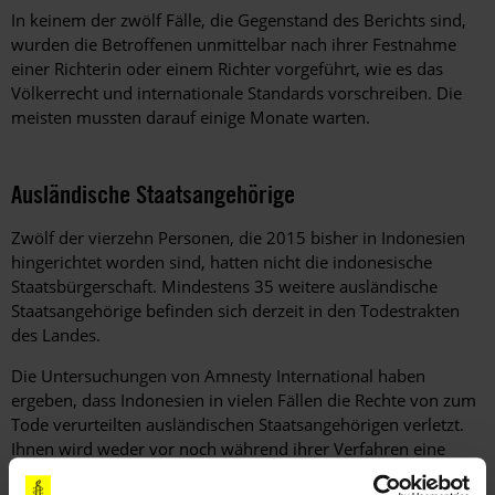
In keinem der zwölf Fälle, die Gegenstand des Berichts sind,
wurden die Betroffenen unmittelbar nach ihrer Festnahme
einer Richterin oder einem Richter vorgeführt, wie es das
Völkerrecht und internationale Standards vorschreiben. Die
meisten mussten darauf einige Monate warten.
Ausländische Staatsangehörige
Zwölf der vierzehn Personen, die 2015 bisher in Indonesien
hingerichtet worden sind, hatten nicht die indonesische
Staatsbürgerschaft. Mindestens 35 weitere ausländische
Staatsangehörige befinden sich derzeit in den Todestrakten
des Landes.
Die Untersuchungen von Amnesty International haben
ergeben, dass Indonesien in vielen Fällen die Rechte von zum
Tode verurteilten ausländischen Staatsangehörigen verletzt.
Ihnen wird weder vor noch während ihrer Verfahren eine
Verdolmetschung zur Verfügung gestellt, sie müssen