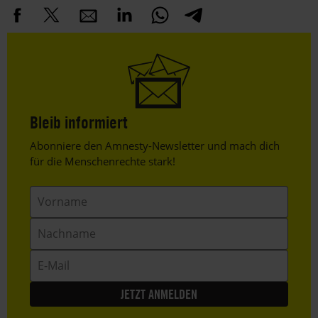
Bleib informiert
Header
Abonniere den Amnesty-Newsletter und mach dich
Text
für die Menschenrechte stark!
Vorname
Nachname
E-
Mail