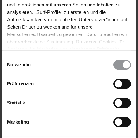
Bewaffnete Konflikte
Todesstrafe
und Interaktionen mit unseren Seiten und Inhalten zu
analysieren, „Surf-Profile“ zu erstellen und die
Aufmerksamkeit von potentiellen Unterstützer*innen auf
Seiten Dritter zu wecken und für unsere
Teile diesen Beitrag
Menschenrechtsarbeit zu gewinnen. Dafür brauchen wir
aber vorher deine Zustimmung. Du kannst Cookies für
Analysen, für Marketing und eingebettete Drittinhalte
auch ablehnen, oder deine Meinung jederzeit später
Einwilligungsauswahl
wieder ändern. Diesen Banner kannst Du über den Link
Notwendig
im Footer schnell wieder aufrufen.
Datenschutzerklärung
Präferenzen
Bleib informiert
Header
Statistik
Abonniere den Amnesty-Newsletter und mach dich
Text
für die Menschenrechte stark!
Marketing
Vorname
Nachname