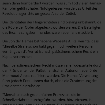
seien dann bombardiert worden, was zum Tod vieler Hamas-
Kämpfer geführt habe. "Infolgedessen wurde das Urteil des
Revolutionsgerichts umgesetzt", so der Zettel.
Die Identitäten der Hingerichteten sind bislang unbekannt, da
die Köpfe der Opfer abgedeckt worden waren. Die Beteiligten
des Erschießungskommandos waren ebenfalls maskiert.
Die von der Hamas betriebene Webseite Al Rai warnte, dass
"dieselbe Strafe schon bald gegen noch weitere Personen
verhängt wird". Verrat ist nach palästinensischem Recht ein
Kapitalverbrechen.
Nach palästinensischem Recht müssen alle Todesurteile durch
den Präsidenten der Palästinensischen Autonomiebehörde
Mahmoud Abbas ratifiziert werden. Die Hamas-Verwaltung
führt jedoch Exekutionen durch, ohne die Zustimmung des
Präsidenten einzuholen.
"Menschen nach grob unfairen Prozessen, die im
Schnellverfahren durchgeführt wurden, hinzurichten, ist
eindeutig grausam und inhuman. Die Hamas muss sich ins