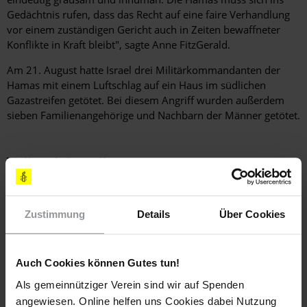
Gedächtnis rufen, dass das Recht auf eine faire Verhandlung
vor einem zuständigen Gericht auch in Zeiten bewaffneter
Konflikte in Kraft bleibt", sagte Anne FitzGerald.
Am 21. August hatte Israel drei Militärkommandanten der
Hamas mit einem Luftschlag auf ein Haus im südlichen
Gazastreifen getötet. Bei diesem Angriff wurden außerdem
sieben Familienangehörige und Nachbarn der Männer getötet.
Weitere Informationen
Zustimmung
Details
Über Cookies
Länder
Israel Und Besetztes Palästinensisches Gebiet
Auch Cookies können Gutes tun!
Themen
Als gemeinnütziger Verein sind wir auf Spenden
angewiesen. Online helfen uns Cookies dabei Nutzung