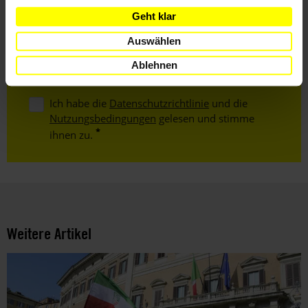
Geht klar
E-
Auswählen
Mail
Ablehnen
Ich habe die
Datenschutzrichtlinie
und die
Nutzungsbedingungen
gelesen und stimme
ihnen zu.
Weitere Artikel