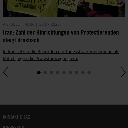
AKTUELL
IRAN
30.07.2026
Iran: Zahl der Hinrichtungen von Protestierenden
steigt drastisch
In Iran setzen die Behörden die Todesstrafe zunehmend als
Mittel gegen die Protestbewegung ein.
Fußbereich
KONTAKT & FAQ
IMPRESSUM