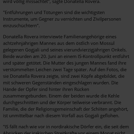
wird völlig missachtet", sagte Donatella Rovera.
"Entführungen und Tötungen sind die wichtigsten
Instrumente, um Gegner zu vernichten und Zivilpersonen
einzuschüchtern".
Donatella Rovera interviewte Familienangehörige eines
achtzehnjährigen Mannes aus dem östlich von Mossul
gelegenen Gogjali und seines vierundvierzigjährigen Onkels.
Beide wurden am 20. Juni an einem IS-Kontrollpunkt entführt
und später getötet. Die Mutter des jungen Mannes fand ihre
verstümmelten Leichen zwei Tage später. Auf den Fotos, die
sie Donatella Rovera zeigte, sind zwei Köpfe abgebildet, die
mit schweren Gegenständen eingeschlagen wurden. Die
Hände der Opfer sind hinter ihren Rücken
zusammengebunden. Einem der beiden wurde die Kehle
durchgeschnitten und der Körper teilweise verbrannt. Die
Familie, die der Religionsgemeinschaft der Schiiten angehört,
ist unmittelbar nach diesem Vorfall aus Gogjali geflohen.
"IS fällt nach wie vor in nordirakische Dörfer ein, die seit dem
Abrücken der irakischen Streitkräfte vor einem Monat nicht