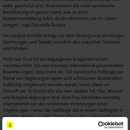
mehr geschützt sind. IS terrorisiert die nicht-sunnitische
Bevölkerung im ganzen Land, was zu einer
Massenvertreibung führt, da die Menschen um ihr Leben
bangen", sagt Donatella Rovera.
Der jüngste Konflikt erfolgt vor dem Hintergrund jahrelanger
Spannungen und Gewalt zwischen den irakischen Sunniten
und Schiiten.
Nicht nur IS ist für die begangenen Kriegsverbrechen
verantwortlich. Die von Amnesty International gesammelten
Beweise zeigen, dass mehr als 100 sunnitische Häftlinge aus
Rache von Regierungstruppen und schiitischen Streitkräften
kaltblütig umgebracht worden waren, bevor diese vor
Ankunft der IS-Streitkräfte aus den Städten Tal 'Afar, Mossul
und Baquba abgezogen sind. Eine Frau berichtete Amnesty
International von den schlimmen Verletzungen eines
Angehörigen – einer der Häftlinge, die in einem Gefängnis in
Tal 'Afar getötet wurden: "Man schoss ihm mehrere Male in
den Kopf und in die Brust. Sein Körper war blutüberströmt,
aber man wusste nicht, ob es sein eigenes war oder das von