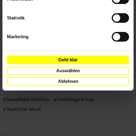
Lesen Sie den vollständigen englischsprachigen Bericht
"Northern Iraq: Civilians in the line of fire" (PDF).
Statistik
Weitere Informationen
Marketing
Länder
Geht klar
Auswählen
Irak
Ablehnen
Themen
Bewaffnete Konflikte
Flüchtlinge & Asyl
Staatlicher Mord