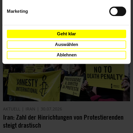
Marketing
Weitere Artikel
Geht klar
Auswählen
Ablehnen
AKTUELL
IRAN
30.07.2026
Iran: Zahl der Hinrichtungen von Protestierenden
steigt drastisch