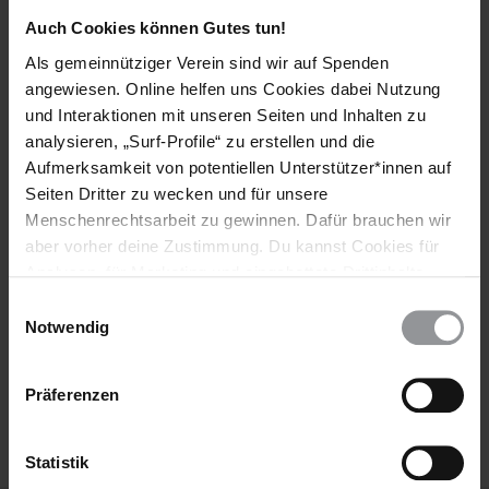
Auch Cookies können Gutes tun!
Bleib informiert
Als gemeinnütziger Verein sind wir auf Spenden
Header
Abonniere den Amnesty-Newsletter und mach dich
angewiesen. Online helfen uns Cookies dabei Nutzung
Text
für die Menschenrechte stark!
und Interaktionen mit unseren Seiten und Inhalten zu
analysieren, „Surf-Profile“ zu erstellen und die
Vorname
Aufmerksamkeit von potentiellen Unterstützer*innen auf
Seiten Dritter zu wecken und für unsere
Nachname
Menschenrechtsarbeit zu gewinnen. Dafür brauchen wir
E-
aber vorher deine Zustimmung. Du kannst Cookies für
Mail
Analysen, für Marketing und eingebettete Drittinhalte
auch ablehnen, oder deine Meinung jederzeit später
Einwilligungsauswahl
wieder ändern. Diesen Banner kannst Du über den Link
Notwendig
im Footer schnell wieder aufrufen.
Ich habe die
Datenschutzrichtlinie
und die
Datenschutzerklärung
Nutzungsbedingungen
gelesen und stimme
Präferenzen
ihnen zu.
Statistik