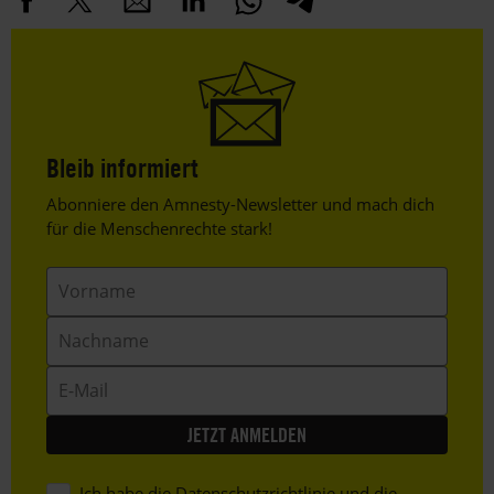
Bleib informiert
Header
Abonniere den Amnesty-Newsletter und mach dich
Text
für die Menschenrechte stark!
Vorname
Nachname
E-
Mail
Ich habe die
Datenschutzrichtlinie
und die