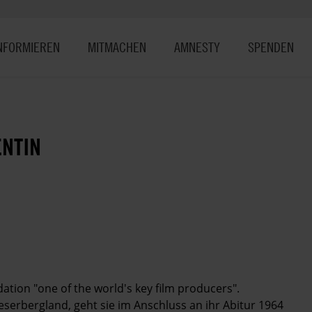
NFORMIEREN
MITMACHEN
AMNESTY
SPENDEN
ENTIN
ation "one of the world's key film producers".
erbergland, geht sie im Anschluss an ihr Abitur 1964