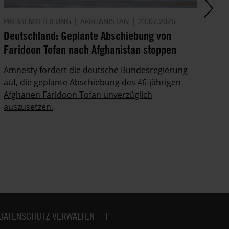
PRESSEMITTEILUNG
AFGHANISTAN
23.07.2026
AK
Deutschland: Geplante Abschiebung von
Ze
Faridoon Tofan nach Afghanistan stoppen
An
Ge
Amnesty fordert die deutsche Bundesregierung
auf, die geplante Abschiebung des 46-jährigen
Ze
Afghanen Faridoon Tofan unverzüglich
kä
auszusetzen.
no
DATENSCHUTZ VERWALTEN