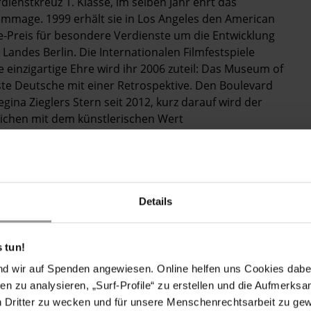
enstkreuz 1. Klasse, im selben Jahr ehrt das
Hommage. 1999 erhält sie in Los Angeles den American
Preis für besondere Verdienste um die Entwicklung
Landes Berlin. Die Internationalen Filmfestspiele
e einzigartige Ehre wird ihr 2006 zuteil: Das Museum of
ste Deutsche mit einer Retrospektive. Den Boulevard
gina Zieglers Stern seit 2012, kurz darauf wird der
tlichen mit dem künstlerischen Wert
chievement Award verliehen.
Details
er unabhängigen Jury von Amnesty International. Warum
terstützen?
 tun!
ch in den über vier Jahrzehnten, in denen ich Filme
nd wir auf Spenden angewiesen. Online helfen uns Cookies dabe
ffe, daß ich mit dieser Erfahrung die Arbeit in jeder
en zu analysieren, „Surf-Profile“ zu erstellen und die Aufmerksa
och der Arbeit von Amnesty nützt, geht die Rechnung
n Dritter zu wecken und für unsere Menschenrechtsarbeit zu ge