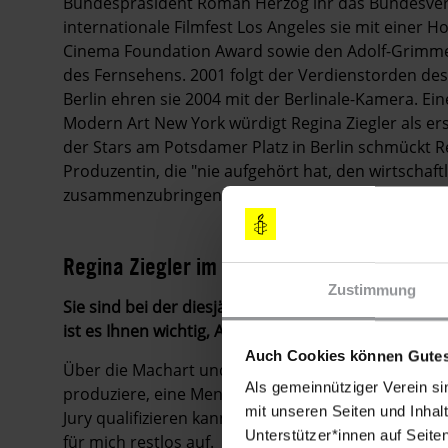
Bundespräsident Roman Herzog ihr das Bundesverdi
internationale Filmfest Los Angeles sie mit einer 
Cinema Foundation Award sowie den Adolf-Grimme-
des Fernsehens. 2001 folgt der Verdienstorden des 
Berlin ehren sie 2004 mit der Berlinale-Kamera. Ein
Modern Art New York würdigt Regina Ziegler als er
der Stars am Potsdamer Platz in Berlin schmückt Re
Produzentin, die "nie aufgehört hat, den wirtschaf
zusammenzubringen", der PRIX EUROPA Lifetime A
Regina Ziegler im Gespräch
Zustimmung
Sie sind bei der diesjährigen Berlinale Mitglied d
ist es Ihnen wichtig, Amnesty auf diese Weise zu un
Auch Cookies können Gutes
Über die Machart und die Wirkung von Filmen habe i
Als gemeinnütziger Verein si
produziere, eine Menge Einsichten gesammelt. Ich ho
mit unseren Seiten und Inhalt
Jury qualifizieren kann. Und wenn das dann auch n
Unterstützer*innen auf Seite
für mich restlos auf.