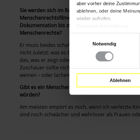
aber vorher deine Zustimmung
Sie werden sich im Rahmen der Juryarbeit etwa 15 
ablehnen, oder deine Meinung
Menschenrechtsfilme ansehen, das Spektrum reich
wieder aufrufen.
Dokumentation bis zum großen Spielfilm. Was erw
Datenschutzerklärung
Menschenrechte?
Einwilligungsauswahl
Notwendig
Er muss beides schaffen – er muss zeigen, was ein
nicht zuletzt: was es bedeutet, dieses Recht zu ve
das, was er zeigt oder sagen will, die Gefühle der
Zuschauer sollte nicht nur zustimmend nicken oder 
weinen – oder lachen.
Ablehnen
Gibt es ein Menschenrechts-Thema, über das Sie 
würden?
Am meisten empört es mich, wenn ich verletzte Kin
sind noch schwächer und wehrloser als Frauen od