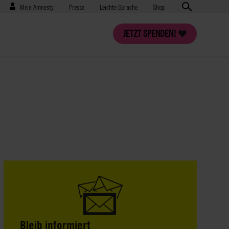
Benutzermenü
Presse
Mein Amnesty
Presse
Leichte Sprache
Shop
JETZT SPENDEN!
Bleib informiert