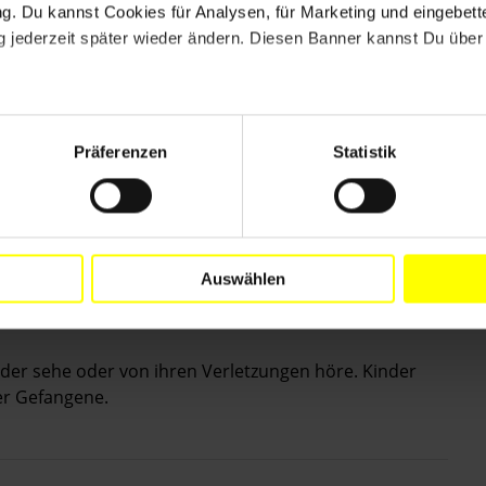
. Du kannst Cookies für Analysen, für Marketing und eingebettet
unterschiedliche
 jederzeit später wieder ändern. Diesen Banner kannst Du über 
t von der tagesaktuellen Reportage und
arten Sie von einem guten Film zum Thema
Präferenzen
Statistik
 Menschenrecht ist und worin es konkret besteht, und
rweigern oder zu verletzen. Doch vor allem muss dann
 Menschen erreichen. Darauf kommt es an. Der
sagen: Das weiß ich doch alles! Sondern er sollte
Auswählen
gern mehr im Kino sehen
der sehe oder von ihren Verletzungen höre. Kinder
er Gefangene.