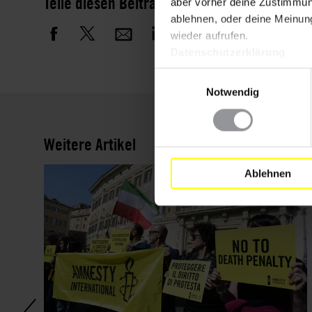
Teile diesen Beitrag
aber vorher deine Zustimmung
ablehnen, oder deine Meinung
wieder aufrufen.
Datenschutzerklärung
Einwilligungsauswahl
Notwendig
Weitere Artikel
Ablehnen