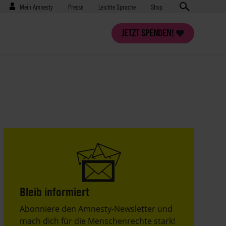
Benutzermenü
Presse
Mein Amnesty
Presse
Leichte Sprache
Shop
JETZT SPENDEN!
Bleib informiert
Header
Abonniere den Amnesty-Newsletter und
Text
mach dich für die Menschenrechte stark!