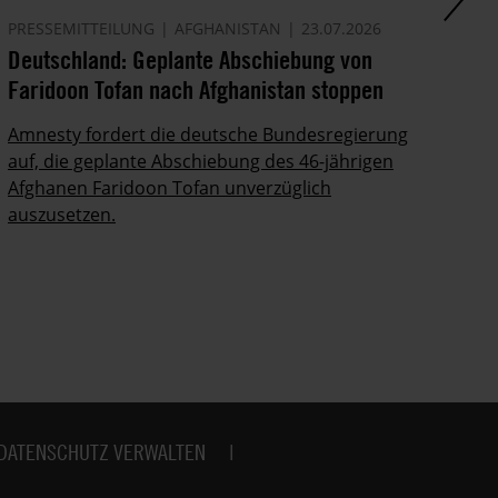
PRESSEMITTEILUNG
AFGHANISTAN
23.07.2026
AK
Deutschland: Geplante Abschiebung von
Ze
Faridoon Tofan nach Afghanistan stoppen
An
Ge
Amnesty fordert die deutsche Bundesregierung
auf, die geplante Abschiebung des 46-jährigen
Ze
Afghanen Faridoon Tofan unverzüglich
kä
auszusetzen.
no
DATENSCHUTZ VERWALTEN