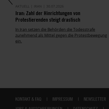
AKTUELL
IRAN
30.07.2026
it
Iran: Zahl der Hinrichtungen von
Protestierenden steigt drastisch
ie
In Iran setzen die Behörden die Todesstrafe
zunehmend als Mittel gegen die Protestbewegung
ein.
Fußbereich
KONTAKT & FAQ
IMPRESSUM
NEWSLETTER
JOBS & AUSSCHREIBUNGEN
DATENSCHUTZ