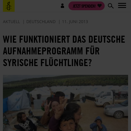
Direkt
Benutzermenü
JETZT SPENDEN!
zum
Inhalt
AKTUELL
DEUTSCHLAND
11. JUNI 2013
WIE FUNKTIONIERT DAS DEUTSCHE
AUFNAHMEPROGRAMM FÜR
SYRISCHE FLÜCHTLINGE?