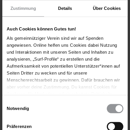
Zustimmung
Details
Über Cookies
Auch Cookies können Gutes tun!
Als gemeinnütziger Verein sind wir auf Spenden
angewiesen. Online helfen uns Cookies dabei Nutzung
Bleib informiert
und Interaktionen mit unseren Seiten und Inhalten zu
analysieren, „Surf-Profile“ zu erstellen und die
Header
Abonniere den Amnesty-Newsletter und mach dich
Aufmerksamkeit von potentiellen Unterstützer*innen auf
Text
für die Menschenrechte stark!
Seiten Dritter zu wecken und für unsere
Menschenrechtsarbeit zu gewinnen. Dafür brauchen wir
Vorname
aber vorher deine Zustimmung. Du kannst Cookies für
Analysen, für Marketing und eingebettete Drittinhalte
Nachname
auch ablehnen, oder deine Meinung jederzeit später
Einwilligungsauswahl
E-
wieder ändern. Diesen Banner kannst Du über den Link
Notwendig
Mail
im Footer schnell wieder aufrufen.
Datenschutzerklärung
Präferenzen