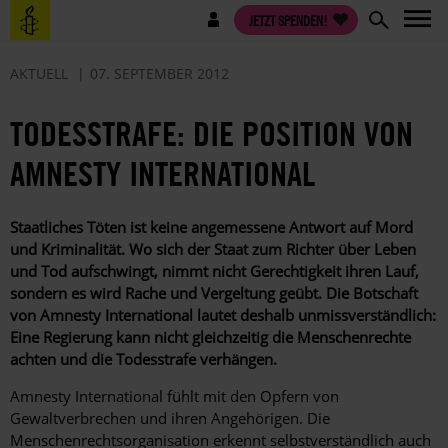
Direkt
Benutzermenü
JETZT SPENDEN!
zum
Inhalt
AKTUELL
07. SEPTEMBER 2012
TODESSTRAFE: DIE POSITION VON
AMNESTY INTERNATIONAL
Staatliches Töten ist keine angemessene Antwort auf Mord
und Kriminalität. Wo sich der Staat zum Richter über Leben
und Tod aufschwingt, nimmt nicht Gerechtigkeit ihren Lauf,
sondern es wird Rache und Vergeltung geübt. Die Botschaft
von Amnesty International lautet deshalb unmissverständlich:
Eine Regierung kann nicht gleichzeitig die Menschenrechte
achten und die Todesstrafe verhängen.
Amnesty International fühlt mit den Opfern von
Gewaltverbrechen und ihren Angehörigen. Die
Menschenrechtsorganisation erkennt selbstverständlich auch