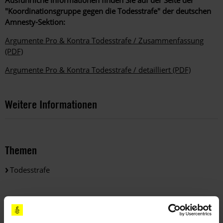
Ausführliche Informationen finden Sie auf der Seite der
"Koordinationsgruppe gegen die Todesstrafe" der deutschen
Amnesty-Sektion:
Argumente Pro & Kontra Todesstrafe / Zusammenfassung
(PDF)
Argumente Pro & Kontra Todesstrafe / detailliert (PDF)
Weitere Informationen
Themen
Todesstrafe
Teile diesen Beitrag