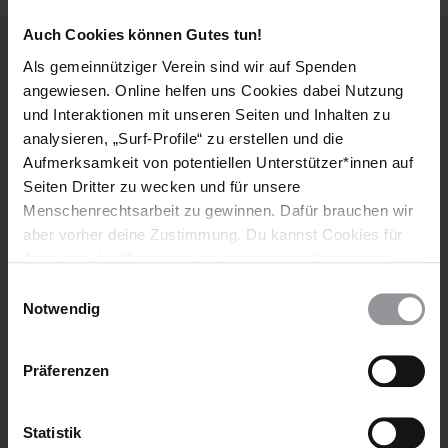
Auch Cookies können Gutes tun!
Als gemeinnütziger Verein sind wir auf Spenden
Weitere Artikel
angewiesen. Online helfen uns Cookies dabei Nutzung
und Interaktionen mit unseren Seiten und Inhalten zu
analysieren, „Surf-Profile“ zu erstellen und die
Aufmerksamkeit von potentiellen Unterstützer*innen auf
Seiten Dritter zu wecken und für unsere
Menschenrechtsarbeit zu gewinnen. Dafür brauchen wir
aber vorher deine Zustimmung. Du kannst Cookies für
Analysen, für Marketing und eingebettete Drittinhalte
auch ablehnen, oder deine Meinung jederzeit später
Einwilligungsauswahl
wieder ändern. Diesen Banner kannst Du über den Link
Notwendig
im Footer schnell wieder aufrufen.
Datenschutzerklärung
Präferenzen
AKTUELL
IRAN
30.07.2026
Iran: Zahl der Hinrichtungen von Protestierenden
Statistik
steigt drastisch