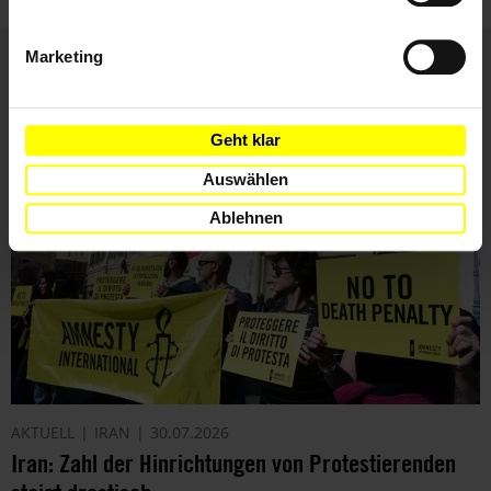
Marketing
Weitere Artikel
Geht klar
Auswählen
Ablehnen
AKTUELL
IRAN
30.07.2026
Iran: Zahl der Hinrichtungen von Protestierenden