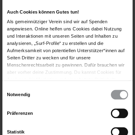
Auch Cookies können Gutes tun!
Bleib informiert
Als gemeinnütziger Verein sind wir auf Spenden
Header
Abonniere den Amnesty-Newsletter und mach dich
angewiesen. Online helfen uns Cookies dabei Nutzung
Text
für die Menschenrechte stark!
und Interaktionen mit unseren Seiten und Inhalten zu
analysieren, „Surf-Profile“ zu erstellen und die
Vorname
Aufmerksamkeit von potentiellen Unterstützer*innen auf
Seiten Dritter zu wecken und für unsere
Nachname
Menschenrechtsarbeit zu gewinnen. Dafür brauchen wir
aber vorher deine Zustimmung. Du kannst Cookies für
E-
Analysen, für Marketing und eingebettete Drittinhalte
Mail
auch ablehnen, oder deine Meinung jederzeit später
Einwilligungsauswahl
wieder ändern. Diesen Banner kannst Du über den Link
Notwendig
im Footer schnell wieder aufrufen.
Ich habe die
Datenschutzrichtlinie
und die
Datenschutzerklärung
Präferenzen
Nutzungsbedingungen
gelesen und stimme
ihnen zu.
Statistik