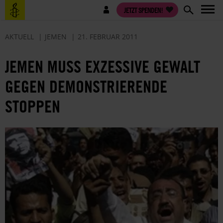
Direkt
Benutzermenü
JETZT SPENDEN!
zum
Inhalt
AKTUELL
JEMEN
21. FEBRUAR 2011
JEMEN MUSS EXZESSIVE GEWALT
GEGEN DEMONSTRIERENDE
STOPPEN