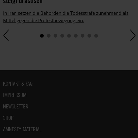
steigt drastisch
In Iran setzen die Behörden die Todesstrafe zunehmend als
Mittel gegen die Protestbewegung ein.
Fußbereich
KONTAKT & FAQ
IMPRESSUM
NEWSLETTER
SHOP
AMNESTY-MATERIAL