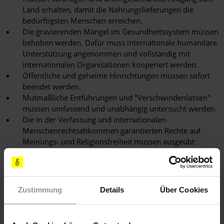
Land erhalten, damit die Nahrungslieferungen die
bedürftigsten Menschen erreichen.
Die gravierenden Mängel im Gesundheitssystem müssen
behoben werden. Dafür muss internationale humanitäre
Unterstützung angenommen und vollständig mit
internationalen Organisationen kooperiert werden.
Öffentliche und geheime Hinrichtungen müssen sofort
beendet werden.
Mutmaßliche Entführungen und "Verschwindenlassen"
müssen umfassend und unabhängig untersucht werden.
Die in der Verfassung und internationalen
Menschenrechtsabkommen garantierten Rechte auf
Meinungs- und Religionsfreiheit müssen ausgeübt
werden können.
Die Empfehlungen internationaler
Menschenrechtsexperten und der regelmäßigen
Universellen Überprüfung des Menschenrechtsrats der
Zustimmung
Details
Über Cookies
Vereinten Nationen müssen sofort umgesetzt werden.
Unabhängigen Beobachtern muss der Zugang zum Land
gewährt werden, darunter den Sonderberichterstattern