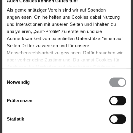
Auch Cookies können Gutes tun!
der Vereinten Nationen für das Recht auf Nahrung,
Meinungsfreiheit, Religionsfreiheit und insbesondere
Als gemeinnütziger Verein sind wir auf Spenden
dem Sonderberichterstatter für die Menschenrechtslage
angewiesen. Online helfen uns Cookies dabei Nutzung
in der Demokratischen Volksrepublik Korea.
und Interaktionen mit unseren Seiten und Inhalten zu
analysieren, „Surf-Profile“ zu erstellen und die
Online-Aktion: Beenden Sie das Grauen im politischen
Aufmerksamkeit von potentiellen Unterstützer*innen auf
Gefangenenlager Yodok!
Seiten Dritter zu wecken und für unsere
Menschenrechtsarbeit zu gewinnen. Dafür brauchen wir
Zur Online-Aktion auf www.amnesty.org
aber vorher deine Zustimmung. Du kannst Cookies für
Weiterlesen:
Analysen, für Marketing und eingebettete Drittinhalte
Nordkorea: Krankes Gesundheitssystem braucht dringend
auch ablehnen, oder deine Meinung jederzeit später
Einwilligungsauswahl
Hilfe
wieder ändern. Diesen Banner kannst Du über den Link
Notwendig
im Footer schnell wieder aufrufen.
Datenschutzerklärung
Weitere Informationen
Präferenzen
Statistik
Länder