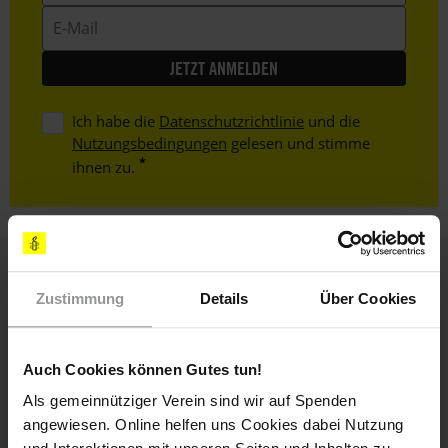
E-
Mail
Ich habe die
Datenschutzrichtlinie
und die
Nutzungsbedingungen
gelesen und stimme
ihnen zu.
Zustimmung
Details
Über Cookies
Weitere Artikel
Auch Cookies können Gutes tun!
Als gemeinnütziger Verein sind wir auf Spenden
angewiesen. Online helfen uns Cookies dabei Nutzung