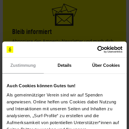
Bleib informiert
Header
Abonniere den Amnesty-Newsletter und mach dich
Text
für die Menschenrechte stark!
Vorname
Zustimmung
Details
Über Cookies
Nachname
E-
Auch Cookies können Gutes tun!
Mail
Als gemeinnütziger Verein sind wir auf Spenden
angewiesen. Online helfen uns Cookies dabei Nutzung
und Interaktionen mit unseren Seiten und Inhalten zu
analysieren, „Surf-Profile“ zu erstellen und die
Ich habe die
Datenschutzrichtlinie
und die
Nutzungsbedingungen
gelesen und stimme
Aufmerksamkeit von potentiellen Unterstützer*innen auf