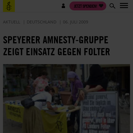
Direkt
Benutzermenü
JETZT SPENDEN!
zum
Inhalt
AKTUELL
DEUTSCHLAND
06. JULI 2009
SPEYERER AMNESTY-GRUPPE
ZEIGT EINSATZ GEGEN FOLTER