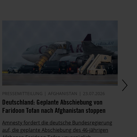
PRESSEMITTEILUNG
AFGHANISTAN
23.07.2026
AK
Deutschland: Geplante Abschiebung von
Ze
Faridoon Tofan nach Afghanistan stoppen
An
Ge
Amnesty fordert die deutsche Bundesregierung
auf, die geplante Abschiebung des 46-jährigen
Ze