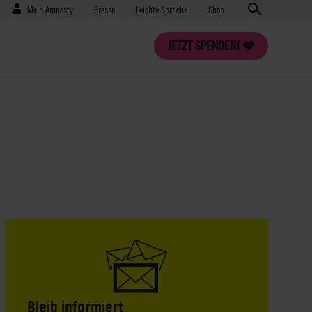
Benutzermenü
Presse
Mein Amnesty
Presse
Leichte Sprache
Shop
JETZT SPENDEN!
Bleib informiert