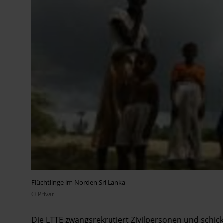
Flüchtlinge im Norden Sri Lanka
© Privat
Die LTTE zwangsrekrutiert Zivilpersonen und schick