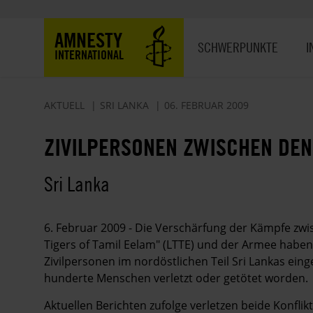
Direkt
zum
Hauptnavigation
AMNESTY
Inhalt
SCHWERPUNKTE
I
INTERNATIONAL
AKTUELL
SRI LANKA
06. FEBRUAR 2009
ZIVILPERSONEN ZWISCHEN DEN
Sri Lanka
6. Februar 2009 - Die Verschärfung der Kämpfe zw
Tigers of Tamil Eelam" (LTTE) und der Armee haben 
Zivilpersonen im nordöstlichen Teil Sri Lankas eing
hunderte Menschen verletzt oder getötet worden.
Aktuellen Berichten zufolge verletzen beide Konflik