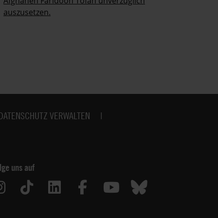
Afghanen Faridoon Tofan unverzüglich
kä
auszusetzen.
no
DATENSCHUTZ VERWALTEN
lge uns auf