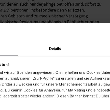
von denen auch Minderjährige betroffen sind, sofort zu
r Zivilpersonen, insbesondere den Verletzten,
ren Gebieten und zu medizinischer Versorgung
srilankische Regierung unabhängigen BeobachterInnen
 Einschränkungen der Bewegungsfreiheit von
n. Amnesty International fordert die srilankische
achzukommen Zivilpersonen zu schützen und das
Details
nschrechtssituation in den von der Regierung
ernational ist entsetzt über die steigende Zahl der
 tun!
erteidigerInnen. So wurde vor kurzem der
tha Wickramatunge, in Colombo ermordet. Mindestens
nd wir auf Spenden angewiesen. Online helfen uns Cookies dabe
s 2006 getötet. Weitere wurden von den
en zu analysieren, „Surf-Profile“ zu erstellen und die Aufmerksa
efoltert oder "verschwanden" in der Haft. Über 20
n Dritter zu wecken und für unsere Menschenrechtsarbeit zu ge
ie Morddrohungen erhalten haben.
. Du kannst Cookies für Analysen, für Marketing und eingebettet
 jederzeit später wieder ändern. Diesen Banner kannst Du über 
enhaus