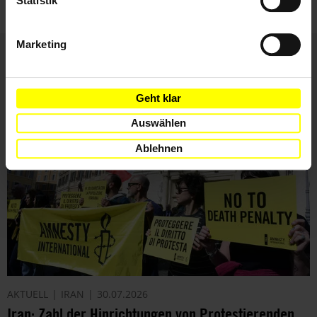
Statistik
Marketing
Weitere Artikel
Geht klar
Auswählen
Ablehnen
AKTUELL
IRAN
30.07.2026
Iran: Zahl der Hinrichtungen von Protestierenden