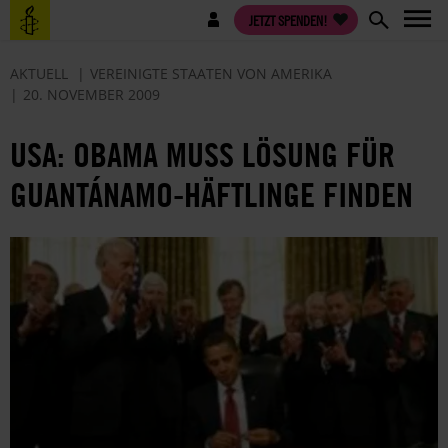
Direkt
Benutzermenü
JETZT SPENDEN!
zum
Inhalt
AKTUELL
VEREINIGTE STAATEN VON AMERIKA
20. NOVEMBER 2009
USA: OBAMA MUSS LÖSUNG FÜR
GUANTÁNAMO-HÄFTLINGE FINDEN