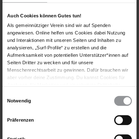
Auch Cookies können Gutes tun!
Bleib informiert
Als gemeinnütziger Verein sind wir auf Spenden
angewiesen. Online helfen uns Cookies dabei Nutzung
Header
Abonniere den Amnesty-Newsletter und mach dich
und Interaktionen mit unseren Seiten und Inhalten zu
Text
für die Menschenrechte stark!
analysieren, „Surf-Profile“ zu erstellen und die
Aufmerksamkeit von potentiellen Unterstützer*innen auf
Vorname
Seiten Dritter zu wecken und für unsere
Menschenrechtsarbeit zu gewinnen. Dafür brauchen wir
Nachname
aber vorher deine Zustimmung. Du kannst Cookies für
E-
Analysen, für Marketing und eingebettete Drittinhalte
Mail
auch ablehnen, oder deine Meinung jederzeit später
Einwilligungsauswahl
wieder ändern. Diesen Banner kannst Du über den Link
Notwendig
im Footer schnell wieder aufrufen.
Datenschutzerklärung
Ich habe die
Datenschutzrichtlinie
und die
Präferenzen
Nutzungsbedingungen
gelesen und stimme
ihnen zu.