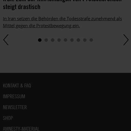
steigt drastisch
In Iran setzen die Behörden die Todesstrafe zunehmend als
Mittel gegen die Protestbewegung ein.
Fußbereich
KONTAKT & FAQ
IMPRESSUM
NEWSLETTER
SHOP
AMNESTY-MATERIAL