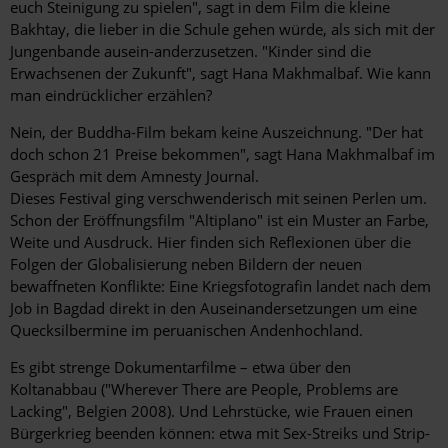
euch Steinigung zu spielen", sagt in dem Film die kleine
Bakhtay, die lieber in die Schule gehen würde, als sich mit der
Jungenbande ausein-anderzusetzen. "Kinder sind die
Erwachsenen der Zukunft", sagt Hana Makhmalbaf. Wie kann
man eindrücklicher erzählen?
Nein, der Buddha-Film bekam keine Auszeichnung. "Der hat
doch schon 21 Preise bekommen", sagt Hana Makhmalbaf im
Gespräch mit dem Amnesty Journal.
Dieses Festival ging verschwenderisch mit seinen Perlen um.
Schon der Eröffnungsfilm "Altiplano" ist ein Muster an Farbe,
Weite und Ausdruck. Hier finden sich Reflexionen über die
Folgen der Globalisierung neben Bildern der neuen
bewaffneten Konflikte: Eine Kriegsfotografin landet nach dem
Job in Bagdad direkt in den Auseinandersetzungen um eine
Quecksilbermine im peruanischen Andenhochland.
Es gibt strenge Dokumentarfilme – etwa über den
Koltanabbau ("Wherever There are People, Problems are
Lacking", Belgien 2008). Und Lehrstücke, wie Frauen einen
Bürgerkrieg beenden können: etwa mit Sex-Streiks und Strip-