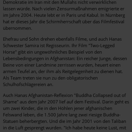
Demokratie im Iran mit den Mullahs nicht verwirklichen
lassen würde. Nach vielen Zensurmaßnahmen emigrierte er
im Jahre 2004. Heute lebt er in Paris und Kabul. In Nürnberg
hat er dieses Jahr die Schirmherrschaft über das Filmfestival
übernommen.
Ehefrau und Sohn drehen ebenfalls Filme, und auch Hanas
Schwester Samira ist Regisseurin. Ihr Film "Two-Legged
Horse" gibt ein ungewöhnliches Beispiel von den
Lebensbedingungen in Afghanistan: Ein reicher Junge, dessen
Beine von einer Landmine zerrissen wurden, heuert einen
armen Teufel an, der ihm als Reitgelegenheit zu dienen hat.
Als Team treten sie nun zu den obligatorischen
Schulhofschlägereien an.
Auch Hanas Afghanistan-Reflexion "Buddha Collapsed out of
Shame" aus dem Jahr 2007 lief auf dem Festival. Darin geht es
um zwei Kinder, die in den Höhlen jener afghanischen
Felswand leben, die 1.500 Jahre lang zwei riesige Buddha-
Statuen ­beherbergten. Und die im Jahr 2001 von den Taliban
in die Luft gesprengt wurden. "Ich habe heute keine Lust, mit