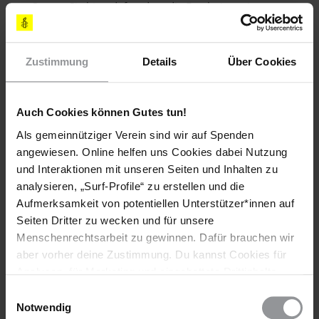
Sorgen Sie bitte dafür, dass die Ergebnisse einer
etwaigen unabhängigen Untersuchung der von den
HeilberuflerInnen erhobenen Folter- und
Misshandlungsvorwürfe öffentlich gemacht und die für
Zustimmung
Details
Über Cookies
Übergriffe Verantwortlichen vor Gericht gestellt werden.
[APPELLE AN]
Auch Cookies können Gutes tun!
Als gemeinnütziger Verein sind wir auf Spenden
KÖNIG
angewiesen. Online helfen uns Cookies dabei Nutzung
Shaikh Hamad bin 'Issa Al Khalifa
und Interaktionen mit unseren Seiten und Inhalten zu
Office of His Majesty the King
P.O. Box 555, Rifa’a Palace, al-Manama, BAHRAIN
analysieren, „Surf-Profile“ zu erstellen und die
(korrekte Anrede: Your Majesty / Majestät)
Aufmerksamkeit von potentiellen Unterstützer*innen auf
Fax: (00 973) 1766 4587
Seiten Dritter zu wecken und für unsere
Menschenrechtsarbeit zu gewinnen. Dafür brauchen wir
INNENMINISTER
aber vorher deine Zustimmung. Du kannst Cookies für
Shaikh Rashid bin ’Abdullah al Khalifa
Analysen, für Marketing und eingebettete Drittinhalte
Ministry of Interior, P.O. Box 13, al-Manama
auch ablehnen, oder deine Meinung jederzeit später
BAHRAIN (korrekte Anrede: Your Excellency / Exzellenz)
Einwilligungsauswahl
wieder ändern. Diesen Banner kannst Du über den Link
Fax: (00 973) 17523 2661
Notwendig