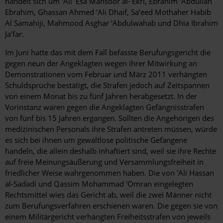
handelt sich um 'Ali 'Esa Mansoor al-'Ekri, Ebrahim 'Abdullah
Ebrahim, Ghassan Ahmed 'Ali Dhaif, Sa’eed Mothaher Habib
Al Samahiji, Mahmood Asghar 'Abdulwahab und Dhia Ibrahim
Ja’far.
Im Juni hatte das mit dem Fall befasste Berufungsgericht die
gegen neun der Angeklagten wegen ihrer Mitwirkung an
Demonstrationen vom Februar und März 2011 verhängten
Schuldsprüche bestätigt, die Strafen jedoch auf Zeitspannen
von einem Monat bis zu fünf Jahren herabgesetzt. In der
Vorinstanz waren gegen die Angeklagten Gefängnisstrafen
von fünf bis 15 Jahren ergangen. Sollten die Angehörigen des
medizinischen Personals ihre Strafen antreten müssen, würde
es sich bei ihnen um gewaltlose politische Gefangene
handeln, die allein deshalb inhaftiert sind, weil sie ihre Rechte
auf freie Meinungsäußerung und Versammlungsfreiheit in
friedlicher Weise wahrgenommen haben. Die von 'Ali Hassan
al-Sadadi und Qassim Mohammad 'Omran eingelegten
Rechtsmittel wies das Gericht ab, weil die zwei Männer nicht
zum Berufungsverfahren erschienen waren. Die gegen sie von
einem Militärgericht verhängten Freiheitsstrafen von jeweils