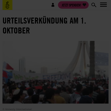
Direkt
Benutzermenü
JETZT SPENDEN!
zum
Inhalt
URTEILSVERKÜNDUNG AM 1.
OKTOBER
© Amnesty International