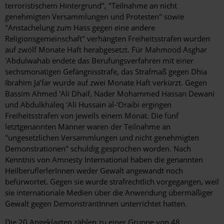
terroristischem Hintergrund", "Teilnahme an nicht
genehmigten Versammlungen und Protesten" sowie
"Anstachelung zum Hass gegen eine andere
Religionsgemeinschaft" verhängten Freiheitsstrafen wurden
auf zwölf Monate Haft herabgesetzt. Für Mahmood Asghar
'Abdulwahab endete das Berufungsverfahren mit einer
sechsmonatigen Gefängnisstrafe, das Strafmaß gegen Dhia
Ibrahim Ja’far wurde auf zwei Monate Haft verkürzt. Gegen
Bassim Ahmed 'Ali Dhaif, Nader Mohammed Hassan Dewani
und Abdulkhaleq 'Ali Hussain al-'Oraibi ergingen
Freiheitsstrafen von jeweils einem Monat. Die fünf
letztgenannten Männer waren der Teilnahme an
"ungesetzlichen Versammlungen und nicht genehmigten
Demonstrationen" schuldig gesprochen worden. Nach
Kenntnis von Amnesty International haben die genannten
HeilberuflerlerInnen weder Gewalt angewandt noch
befürwortet. Gegen sie wurde strafrechtlich vorgegangen, weil
sie internationale Medien über die Anwendung übermäßiger
Gewalt gegen DemonstrantInnen unterrichtet hatten.
Die 20 Angeklagten zählen zu einer Gruppe von 48