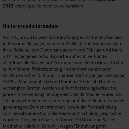
2012
keine Appelle mehr zu verschicken.
Hintergrundinformation
Hintergrund
Am 14. Juni 2012 wies das Berufungsgericht für Strafsachen
in Manama die gegen neun der 20 HeilberuflerInnen wegen
ihrer Rolle bei den Demonstrationen vom Februar und März
2011 ergangenen Schuldsprüche aufrecht, verkürzte
allerdings die Strafen auf Zeiträume von einem Monat bis hin
zu fünf Jahren Freiheitsentzug. In der Vorinstanz waren
Strafen zwischen fünf und 15 Jahren Haft ergangen. Die gegen
'Ali 'Esa Mansoor al-'Ekri und Ebrahim 'Abdullah Ebrahim
verhängten Strafen wurden auf fünf beziehungsweise drei
Jahre Freiheitsentzug herabgesetzt. Beide Männer waren der
"nicht genehmigten Versammlung und der Teilnahme an nicht
genehmigten Demonstrationen" sowie der "Anstachelung
zum gewaltsamen Sturz der Regierung" schuldig gesprochen
worden. Die gegen Ghassan Ahmed 'Ali Dhaif und Sa’eed
Mothaher Habib Al Samahiji wegen "Entführung mit