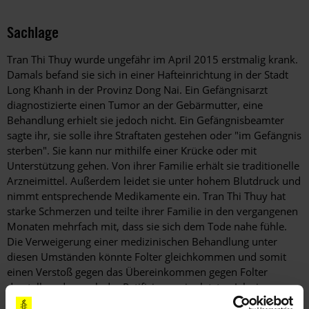
Sachlage
Tran Thi Thuy wurde ungefähr im April 2015 erstmalig krank.
Damals befand sie sich in einer Hafteinrichtung in der Stadt
Long Khanh in der Provinz Dong Nai. Ein Gefängnisarzt
diagnostizierte einen Tumor an der Gebärmutter, eine
Behandlung erhielt sie jedoch nicht. Ein Gefängnisbeamter
sagte ihr, sie solle ihre Straftaten gestehen oder "im Gefängnis
sterben". Sie kann nur mithilfe einer Krücke oder mit
Unterstützung gehen. Von ihrer Familie erhält sie traditionelle
Arzneimittel. Außerdem leidet sie unter hohem Blutdruck und
nimmt entsprechende Medikamente ein. Tran Thi Thuy hat
starke Schmerzen und teilte ihrer Familie in den vergangenen
Monaten mehrfach mit, dass sie sich dem Tode nahe fühle.
Die Verweigerung einer medizinischen Behandlung unter
diesen Umständen könnte Folter gleichkommen und somit
einen Verstoß gegen das Übereinkommen gegen Folter
darstellen, das nach der Ratifizierung im letzten Jahr im
Februar 2015 in Vietnam in Kraft getreten ist.