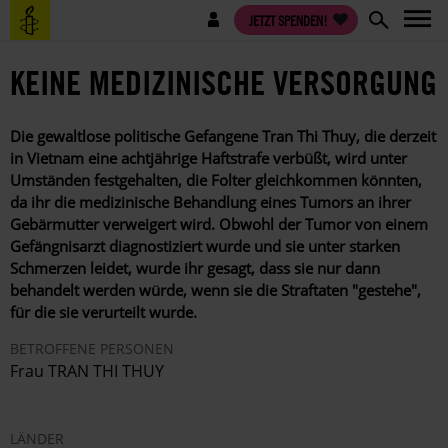
Direkt
Benutzermenü
JETZT SPENDEN!
zum
Inhalt
KEINE MEDIZINISCHE VERSORGUNG
Die gewaltlose politische Gefangene Tran Thi Thuy, die derzeit
in Vietnam eine achtjährige Haftstrafe verbüßt, wird unter
Umständen festgehalten, die Folter gleichkommen könnten,
da ihr die medizinische Behandlung eines Tumors an ihrer
Gebärmutter verweigert wird. Obwohl der Tumor von einem
Gefängnisarzt diagnostiziert wurde und sie unter starken
Schmerzen leidet, wurde ihr gesagt, dass sie nur dann
behandelt werden würde, wenn sie die Straftaten "gestehe",
für die sie verurteilt wurde.
BETROFFENE PERSONEN
Frau TRAN THI THUY
LÄNDER