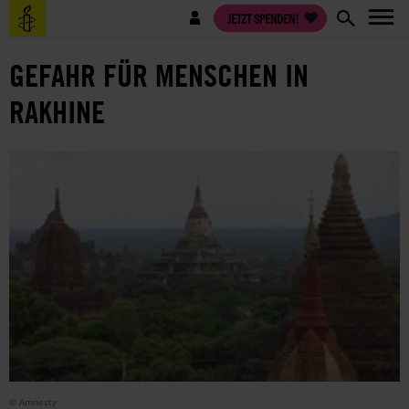
Direkt
Benutzermenü
JETZT SPENDEN!
zum
Inhalt
GEFAHR FÜR MENSCHEN IN
RAKHINE
© Amnesty