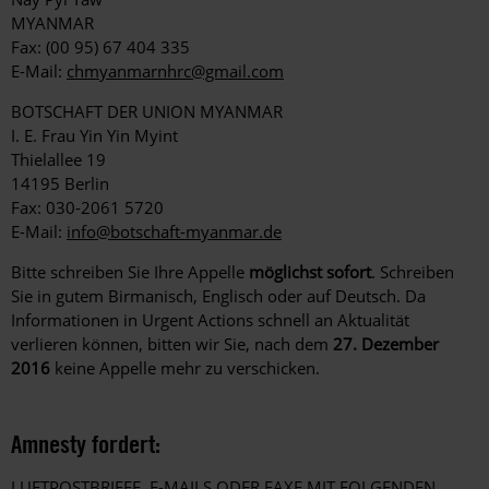
MYANMAR
Fax: (00 95) 67 404 335
E-Mail:
chmyanmarnhrc@gmail.com
BOTSCHAFT DER UNION MYANMAR
I. E. Frau Yin Yin Myint
Thielallee 19
14195 Berlin
Fax: 030-2061 5720
E-Mail:
info@botschaft-myanmar.de
Bitte schreiben Sie Ihre Appelle
möglichst sofort
. Schreiben
Sie in gutem Birmanisch, Englisch oder auf Deutsch. Da
Informationen in Urgent Actions schnell an Aktualität
verlieren können, bitten wir Sie, nach dem
27. Dezember
2016
keine Appelle mehr zu verschicken.
Amnesty fordert:
LUFTPOSTBRIEFE, E-MAILS ODER FAXE MIT FOLGENDEN