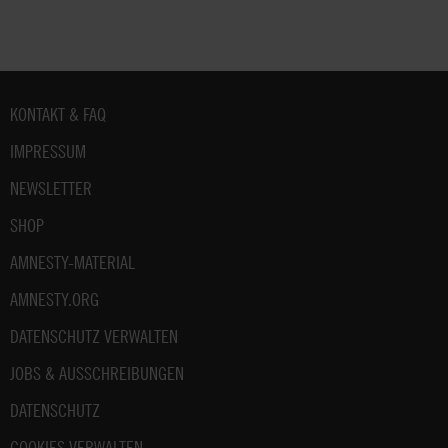
Fußbereich
KONTAKT & FAQ
IMPRESSUM
NEWSLETTER
SHOP
AMNESTY-MATERIAL
AMNESTY.ORG
DATENSCHUTZ VERWALTEN
JOBS & AUSSCHREIBUNGEN
DATENSCHUTZ
COOKIES VERWALTEN