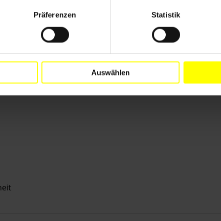
ld. Amnesty International betrachtete die Männer als
er Wahrnehmung ihres Rechts auf freie
Präferenzen
Statistik
Auswählen
eit