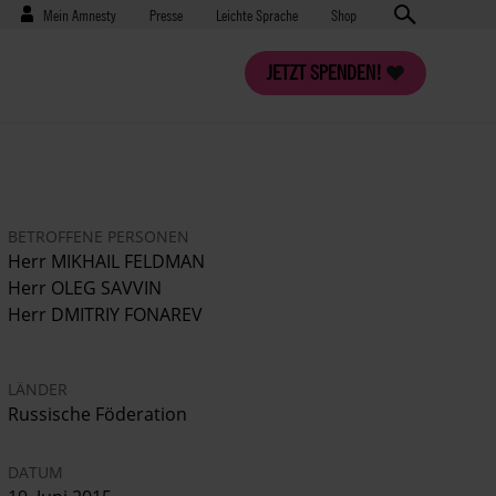
Benutzermenü
Presse
Mein Amnesty
Presse
Leichte Sprache
Shop
JETZT SPENDEN!
BETROFFENE PERSONEN
Herr MIKHAIL FELDMAN
Herr OLEG SAVVIN
Herr DMITRIY FONAREV
LÄNDER
Russische Föderation
DATUM