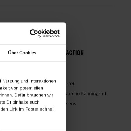
HISTORIE DIESER URGENT ACTION
Über Cookies
18. JUNI 2015
Verurteilt und freigelassen
i Nutzung und Interaktionen
Urteil gegen Aktivisten erwartet
mkeit von potentiellen
Prozessbeginn gegen Aktivisten in Kaliningrad
winnen. Dafür brauchen wir
e Drittinhalte auch
Angeklagt wegen Fahnenhissens
den Link im Footer schnell