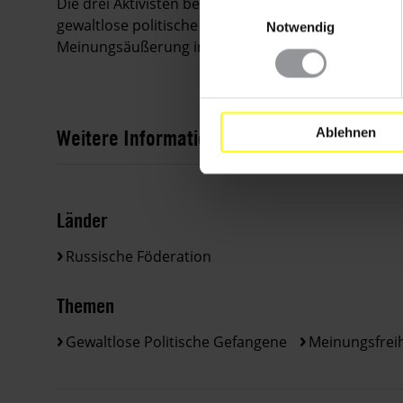
Die drei Aktivisten beteuern weiterhin ihre Unschu
Einwilligungsauswahl
gewaltlose politische Gefangene, die nur wegen d
Notwendig
Meinungsäußerung in Haft gehalten wurden.
Weitere Informationen
Ablehnen
Länder
Russische Föderation
Themen
Gewaltlose Politische Gefangene
Meinungsfreih