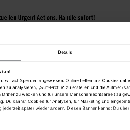
tuellen Urgent Actions. Handle sofort!
Details
h Mikhail Feldman, Oleg Savvin und Dmitriy Fonarev am
der Russischen Föderation schuldig, "vorsätzliches
 tun!
politischem Hass gegen eine soziale Gruppe"
nd wir auf Spenden angewiesen. Online helfen uns Cookies dabe
v wurden zu je 13 Monaten Haft verurteilt. Mikhail
en zu analysieren, „Surf-Profile“ zu erstellen und die Aufmerksa
on Sprengstoff" verurteilt wurde, erhielt eine
n Dritter zu wecken und für unsere Menschenrechtsarbeit zu ge
an, dass ihm der Sprengstoff während seiner Festnahme
. Du kannst Cookies für Analysen, für Marketing und eingebettet
 Alle drei Männer sind im Anschluss an die
 jederzeit später wieder ändern. Diesen Banner kannst Du über 
its seit April 2014 in Untersuchungshaft festgehalten
et hatten.