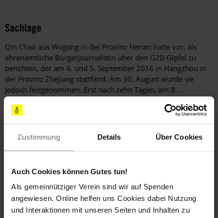
Sachlage
Qin Chao aus Wugang in der Provinz Henan hatte vor, als
ehrenamtliche Bürgerjournalistin über den G20-Gipfel zu
berichten, der am 4. und 5. September 2016 in Hangzhou in
der Provinz Zhejiang stattfand. Am 30. August wurde sie
jedoch festgenommen. Erst nach zehn Tagen, am 8.
September, nahm man sie unter dem Verdacht, "Streit
angefangen und Ärger provoziert" zu haben, offiziell in Haft.
Sie wird in der Hafteinrichtung des Kreises Baofeng in
Pingdingshan in der Provinz Henan festgehalten. Ihre Familie
Zustimmung
Details
Über Cookies
wurde erst am 9. September vom örtlichen Büro für
Öffentliche Sicherheit über ihren Aufenthaltsort in Kenntnis
gesetzt.
Auch Cookies können Gutes tun!
Yuan Ying wurde am 6. September für 15 Tage in
Als gemeinnütziger Verein sind wir auf Spenden
Verwaltungshaft genommen. Sie wird in der Niederlassung
angewiesen. Online helfen uns Cookies dabei Nutzung
des Büros für Öffentliche Sicherheit von Chengdu im
und Interaktionen mit unseren Seiten und Inhalten zu
Stadtbezirk Wenjiang festgehalten. Grund für ihre Festnahme