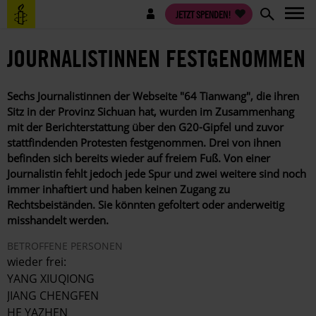
Direkt
Benutzermenü
JETZT SPENDEN!
zum
Inhalt
JOURNALISTINNEN FESTGENOMMEN
Sechs Journalistinnen der Webseite "64 Tianwang", die ihren
Sitz in der Provinz Sichuan hat, wurden im Zusammenhang
mit der Berichterstattung über den G20-Gipfel und zuvor
stattfindenden Protesten festgenommen. Drei von ihnen
befinden sich bereits wieder auf freiem Fuß. Von einer
Journalistin fehlt jedoch jede Spur und zwei weitere sind noch
immer inhaftiert und haben keinen Zugang zu
Rechtsbeiständen. Sie könnten gefoltert oder anderweitig
misshandelt werden.
BETROFFENE PERSONEN
wieder frei:
YANG XIUQIONG
JIANG CHENGFEN
HE YAZHEN