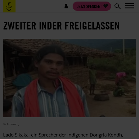
Direkt
Benutzermenü
JETZT SPENDEN!
zum
Inhalt
ZWEITER INDER FREIGELASSEN
© Amnesty
Lado Sikaka, ein Sprecher der indigenen Dongria Kondh,