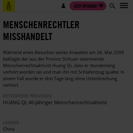
Direkt
Benutzermenü
JETZT SPENDEN!
zum
Inhalt
MENSCHENRECHTLER
MISSHANDELT
Während eines Besuches seines Anwaltes am 26. Mai 2009
beklagte der aus der Provinz Sichuan stammende
Menschenrechtsaktivist Huang Qi, dass er stundenlang
verhört worden sei und man ihn mit Schlafentzug quälte: In
einem Fall wurde er drei Tage lang ohne Unterbrechung
verhört.
BETROFFENE PERSONEN
HUANG QI, 46-jähriger Menschenrechtsaktivist
LÄNDER
China