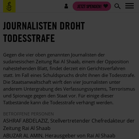
Direkt
Benutzermenü
JETZT SPENDEN!
zum
Inhalt
JOURNALISTEN DROHT
TODESSTRAFE
Gegen die vier oben genannten Journalisten der
sudanesischen Zeitung Rai Al Shaab, einem der Opposition
nahestehenden Blatt, findet derzeit ein Gerichtsverfahren
statt. Im Fall eines Schuldspruchs droht ihnen die Todesstrafe.
Die Staatsanwaltschaft wirft den vier Journalisten unter
anderem Untergrabung des Verfassungssystems, Terrorismus
und Spionage gegen den Staat vor. Für einige dieser
Tatbestände kann die Todesstrafe verhängt werden.
BETROFFENE PERSONEN
ASHRAF ABDELAZIZ, Stellvertretender Chefredakteur der
Zeitung Rai Al Shaab
ABUZAR AL AMIN, Herausgeber von Rai Al Shaab