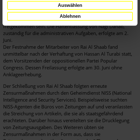
verliehen haben.
Auswählen
Abu Baker Al Sammani, der für den Druck der Zeitung
Ablehnen
zuständige Mitarbeiter, soll nach einigen Tagen Haft wieder
freigekommen sein. Die Haftentlassung von Nagi Dahab,
zuständig für die administrativen Aufgaben, erfolgte am 2.
Juni.
Der Festnahme der Mitarbeiter von Rai Al Shaab fand
unmittelbar nach der Verhaftung von Hassan Al Turabi statt,
dem Vorsitzenden der oppositionellen Partei Popular
Congress. Dessen Freilassung erfolgte am 30. Juni ohne
Anklageerhebung.
Der Schließung von Rai Al Shaab folgten erneute
Zensurmaßnahmen durch den Geheimdienst NISS (National
Intelligence and Security Services). Beispielsweise suchten
NISS-Agenten die Büros von Zeitungen auf und veranlassten
die Streichung von Artikeln, die sie als staatsgefährdend
erachteten. Darüber hinaus vereitelten sie die Drucklegung
von Zeitungsausgaben. Des Weiteren übten sie
Zensurmaßnahmen in der Form aus, dass sie