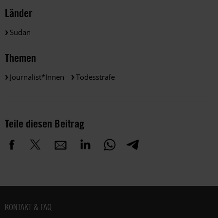
Länder
Sudan
Themen
Journalist*innen
Todesstrafe
Teile diesen Beitrag
Fußbereich
KONTAKT & FAQ