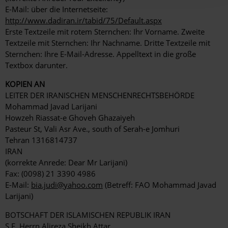
E-Mail: über die Internetseite:
http://www.dadiran.ir/tabid/75/Default.aspx
Erste Textzeile mit rotem Sternchen: Ihr Vorname. Zweite
Textzeile mit Sternchen: Ihr Nachname. Dritte Textzeile mit
Sternchen: Ihre E-Mail-Adresse. Appelltext in die große
Textbox darunter.
KOPIEN AN
LEITER DER IRANISCHEN MENSCHENRECHTSBEHÖRDE
Mohammad Javad Larijani
Howzeh Riassat-e Ghoveh Ghazaiyeh
Pasteur St, Vali Asr Ave., south of Serah-e Jomhuri
Tehran 1316814737
IRAN
(korrekte Anrede: Dear Mr Larijani)
Fax: (0098) 21 3390 4986
E-Mail:
bia.judi@yahoo.com
(Betreff: FAO Mohammad Javad
Larijani)
BOTSCHAFT DER ISLAMISCHEN REPUBLIK IRAN
S.E. Herrn Alireza Sheikh Attar