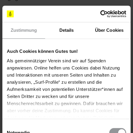
[EMPFOHLENE AKTIONEN]
SCHREIBEN SIE BITTE E-MAILS ODER LUFTPOSTBRIEFE
Zustimmung
Details
Über Cookies
Fordern Sie die iranischen Behörden auf, die geplante
Hinrichtung von Mohammad Reza Haddadi umgehend
zu stoppen und sein Todesurteil unverzüglich
Auch Cookies können Gutes tun!
umzuwandeln.
Als gemeinnütziger Verein sind wir auf Spenden
Erinnern Sie daran, dass der Iran Vertragsstaat des
angewiesen. Online helfen uns Cookies dabei Nutzung
Internationalen Paktes über bürgerliche und politische
und Interaktionen mit unseren Seiten und Inhalten zu
Rechte und des UN-Übereinkommens über die Rechte
analysieren, „Surf-Profile“ zu erstellen und die
des Kindes ist, nach denen die Verhängung der
Aufmerksamkeit von potentiellen Unterstützer*innen auf
Todesstrafe wegen Straftaten, die eine Person als
Seiten Dritter zu wecken und für unsere
Minderjährige/-r begangen hat, ausdrücklich verboten
Menschenrechtsarbeit zu gewinnen. Dafür brauchen wir
ist.
aber vorher deine Zustimmung. Du kannst Cookies für
Analysen, für Marketing und eingebettete Drittinhalte
[APPELLE AN]
auch ablehnen, oder deine Meinung jederzeit später
Einwilligungsauswahl
wieder ändern. Diesen Banner kannst Du über den Link
Notwendig