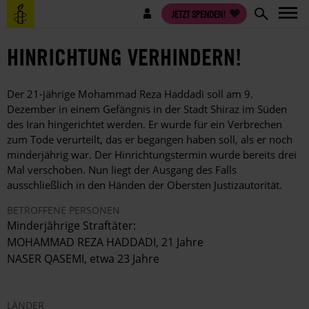
Direkt
Benutzermenü
JETZT SPENDEN!
zum
Inhalt
HINRICHTUNG VERHINDERN!
Der 21-jährige Mohammad Reza Haddadi soll am 9.
Dezember in einem Gefängnis in der Stadt Shiraz im Süden
des Iran hingerichtet werden. Er wurde für ein Verbrechen
zum Tode verurteilt, das er begangen haben soll, als er noch
minderjährig war. Der Hinrichtungstermin wurde bereits drei
Mal verschoben. Nun liegt der Ausgang des Falls
ausschließlich in den Händen der Obersten Justizautorität.
BETROFFENE PERSONEN
Minderjährige Straftäter:
MOHAMMAD REZA HADDADI, 21 Jahre
NASER QASEMI, etwa 23 Jahre
LÄNDER