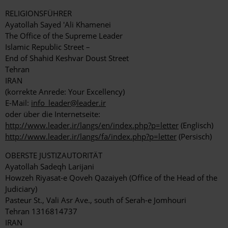
RELIGIONSFÜHRER
Ayatollah Sayed 'Ali Khamenei
The Office of the Supreme Leader
Islamic Republic Street –
End of Shahid Keshvar Doust Street
Tehran
IRAN
(korrekte Anrede: Your Excellency)
E-Mail:
info_leader@leader.ir
oder über die Internetseite:
http://www.leader.ir/langs/en/index.php?p=letter
(Englisch)
http://www.leader.ir/langs/fa/index.php?p=letter
(Persisch)
OBERSTE JUSTIZAUTORITÄT
Ayatollah Sadeqh Larijani
Howzeh Riyasat-e Qoveh Qazaiyeh (Office of the Head of the
Judiciary)
Pasteur St., Vali Asr Ave., south of Serah-e Jomhouri
Tehran 1316814737
IRAN