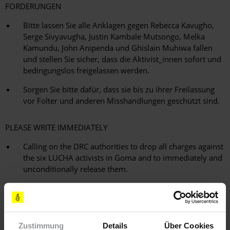
FORDERUNGEN
Bitte lassen Sie alle Anklagen gegen Rebecca Kavugho,
Serge Sivyavugha, Justin Kambale Mutsongo, Melka
Kamundu, John Anipenda und Ghislain Muhiwa fallen
und stellen Sie sicher, dass die Aktivist_innen sofort und
bedingungslos freigelassen werden.
Sorgen Sie bitte dafür, dass sie bis zu ihrer Freilassung
vor Folter und anderen Misshandlungen geschützt sind.
PLEASE WRITE IMMEDIATELY
Calling on the DRC authorities to drop all charges against
the six LUCHA activists in Goma and to immediately and
unconditionally release them.
Urging them to ensure that the six LUCHA activists are
not subjected to torture and other ill-treatment while in
detention.
Zustimmung
Details
Über Cookies