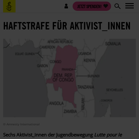
Direkt
Benutzermenü
JETZT SPENDEN!
zum
Inhalt
HAFTSTRAFE FÜR AKTIVIST_INNEN
© Amnesty International
Sechs Aktivist_innen der Jugendbewegung
Lutte pour le