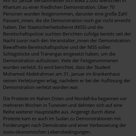
Hintergrund
Am 30. Januar versammelten sich etwa 2.000 Menschen in
Khartum zu einer friedlichen Demonstration. Über 70
Personen wurden festgenommen, darunter eine große Zahl
Passant_innen, die die Demonstration noch gar nicht erreicht
hatten. Der Staatsicherheitsdienst (NISS) und die
Bereitschaftspolizei suchten Berichten zufolge bereits seit der
Nacht zuvor nach den Veranstalter_innen der Demonstration.
Bewaffnete Bereitschaftspolizei und der NISS sollen
Schlagstöcke und Tränengas eingesetzt haben, um die
Demonstration aufzulösen. Viele der Festgenommenen
wurden verletzt. Es wird berichtet, dass der Student
Mohamed Abdelrahman am 31. Januar im Krankenhaus
seinen Verletzungen erlag, nachdem er bei der Auflösung der
Demonstration verletzt worden war.
Die Proteste im Nahen Osten und Nordafrika begannen vor
mehreren Wochen in Tunesien und dehnten sich auf eine
Reihe weiterer Hauptstädte aus. Angeregt durch diese
Proteste kam es auch im Sudan zu Demonstrationen mit
Forderungen nach Demokratie und einer Verbesserung der
sozio-ökonomischen Lebensbedingungen.