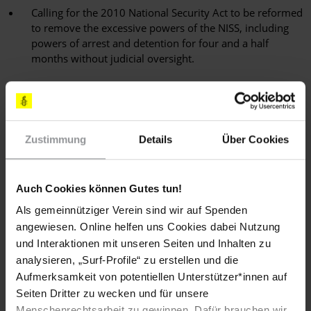
Calling for the 2010 National Security Act to be reformed
to remove the excessive powers of the NISS, including
powers of arrest and detention for four and a half
months without judicial oversight.
Sachlage
Zustimmung
Details
Über Cookies
Am 2. Februar wurden 16 Menschen, darunter neun
Mitarbeiter der Wochenzeitung Al Midan, von Angehörigen
des sudanesischen Staatssicherheitsdienstes (NISS)
Auch Cookies können Gutes tun!
festgenommen. Schätzungen zufolge befinden sich noch 60
Menschen in Haft, die infolge friedlicher Demonstrationen am
Als gemeinnütziger Verein sind wir auf Spenden
30. Januar und 2. Februar in der sudanesischen Hauptstadt
angewiesen. Online helfen uns Cookies dabei Nutzung
Khartum festgenommen worden waren. Ihnen drohen Folter
und Interaktionen mit unseren Seiten und Inhalten zu
und andere Misshandlungen.
analysieren, „Surf-Profile“ zu erstellen und die
Zeug_innen berichteten, dass etwa 20 Angehörige des
Aufmerksamkeit von potentiellen Unterstützer*innen auf
Staatssicherheitsdienstes in Zivil den Redaktionssitz von Al
Seiten Dritter zu wecken und für unsere
Midan umstellten und 16 Personen festnahmen, als diese das
Menschenrechtsarbeit zu gewinnen. Dafür brauchen wir