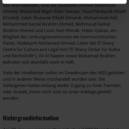
des NISS befinden, sind die Studenten Ahmed Mahmoud
Ahmed, Mohamed Negm Eldin Hassan, Yousif Mubarak Elfadil
Elmahdi, Salah Mubarak Elfadil Elmahdi, Mohammed Adil,
Mohammed Kamal Ibrahim Ahmed, Mohmoud Kamal
Ibrahim Ahmed und Louis Awil Weriak. Haten Qattan, ein
Mitglied des Lenkungsausschusses der kommunistischen
Partei, Abdelazim Mohamed Ahmed, Leiter des El Sharq
Centre for Culture and Legal Aid ("El Sharq Center für Kultur
und Rechtshilfe"), Ali Al Naeem sowie Mohamed Ibrahim
befinden sich ebenfalls noch in Haft.
Viele der Inhaftierten sollen im Gewahrsam des NISS gefoltert
und in anderer Weise misshandelt worden sein. Die
Gefangenen hatten bislang weder Zugang zu ihren Familien
oder Anwält_innen noch sind sie unter Anklage gestellt
worden.
Hintergrundinformation