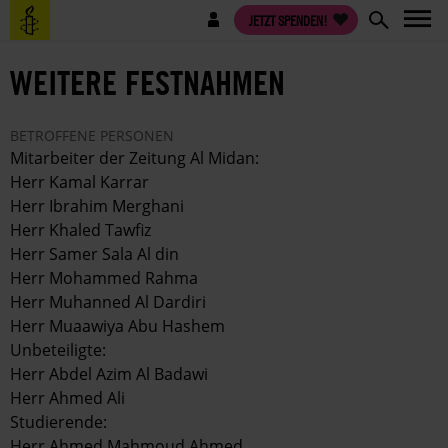
Direkt
Benutzermenü
JETZT SPENDEN!
zum
Inhalt
WEITERE FESTNAHMEN
BETROFFENE PERSONEN
Mitarbeiter der Zeitung Al Midan:
Herr Kamal Karrar
Herr Ibrahim Merghani
Herr Khaled Tawfiz
Herr Samer Sala Al din
Herr Mohammed Rahma
Herr Muhanned Al Dardiri
Herr Muaawiya Abu Hashem
Unbeteiligte:
Herr Abdel Azim Al Badawi
Herr Ahmed Ali
Studierende:
Herr Ahmed Mahmoud Ahmed