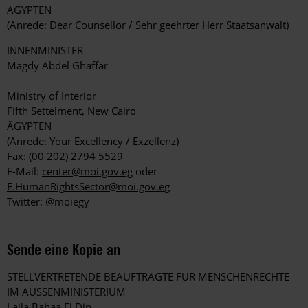
ÄGYPTEN
(Anrede: Dear Counsellor / Sehr geehrter Herr Staatsanwalt)
INNENMINISTER
Magdy Abdel Ghaffar
Ministry of Interior
Fifth Settelment, New Cairo
ÄGYPTEN
(Anrede: Your Excellency / Exzellenz)
Fax: (00 202) 2794 5529
E-Mail:
center@moi.gov.eg
oder
E.HumanRightsSector@moi.gov.eg
Twitter: @moiegy
Sende eine Kopie an
STELLVERTRETENDE BEAUFTRAGTE FÜR MENSCHENRECHTE
IM AUSSENMINISTERIUM
Laila Bahaa El Din