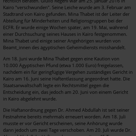
rechtlich beraten. Giulio Regeni war am 25. Januar 2016 in
Kairo "verschwunden". Seine Leiche wurde am 3. Februar am
Stadtrand von Kairo gefunden. Mina Thabet ist der Leiter der
Abteilung für Minderheiten und Religionsgruppen bei der
ECFR. Er wurde einige Wochen später, am 19. Mai, während
einer Durchsuchung seines Hauses in Kairo festgenommen.
Mina Thabet und einige seiner Angehörigen wurden von
Beamt_innen des ägyptischen Geheimdiensts misshandelt.
Am 18. Juni wurde Mina Thabet gegen eine Kaution von
10.000 Ägyptischen Pfund (etwa 1.000 Euro) freigelassen,
nachdem ein für geringfügige Vergehen zuständiges Gericht in
Kairo am 16. Juni seine Haftentlassung angeordnet hatte. Die
Staatsanwaltschaft legte ein Rechtsmittel gegen die
Entscheidung ein, das jedoch am 20. Juni von einem Gericht
in Kairo abgelehnt wurde.
Die Haftanordnung gegen Dr. Ahmed Abdullah ist seit seiner
Festnahme bereits mehrmals erneuert worden. Am 18. Juli
musste er vor Gericht erscheinen, seine Anhörung wurde
dann jedoch um zwei Tage verschoben. Am 20. Juli wurde Dr.