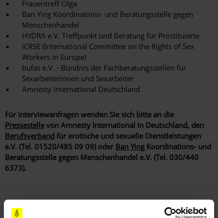
Frauentreff Olga
Ban Ying Koordinations- und Beratungsstelle gegen
Menschenhandel
HYDRA e.V. Treffpunkt und Beratung für Prostituierte
ICRSE (International Committee on the Rights of Sex
Workers in Europe)
bufas e.V. - Bündnis der Fachberatungsstellen für
Sexarbeiterinnen und Sexarbeiter
Amnesty International Deutschland
Für Interviewanfragen wenden Sie sich bitte an die
Pressestelle
von Amnesty International in Deutschland, den
Berufsverband
für erotische und sexuelle Dienstleistungen
e.V. (Tel. 01520/485 09 09) oder
Ban Ying
Koordinations- und
Beratungsstelle gegen Menschenhandel e.V. (Tel. 030/440
6373).
Teile diesen Beitrag