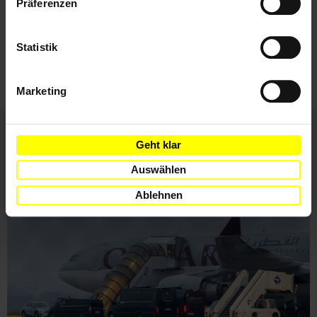
Präferenzen
Ich habe die
Datenschutzrichtlinie
und die
Nutzungsbedingungen
gelesen und stimme
Statistik
ihnen zu.
Marketing
Geht klar
Weitere Artikel
Auswählen
Ablehnen