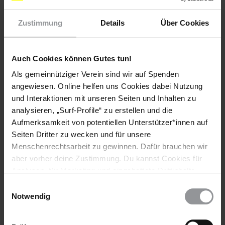
Zustimmung
Details
Über Cookies
Auch Cookies können Gutes tun!
Als gemeinnütziger Verein sind wir auf Spenden
angewiesen. Online helfen uns Cookies dabei Nutzung
Bleib informiert
und Interaktionen mit unseren Seiten und Inhalten zu
analysieren, „Surf-Profile“ zu erstellen und die
Header
Abonniere den Amnesty-Newsletter und mach dich
Aufmerksamkeit von potentiellen Unterstützer*innen auf
Text
für die Menschenrechte stark!
Seiten Dritter zu wecken und für unsere
Vorname
Menschenrechtsarbeit zu gewinnen. Dafür brauchen wir
aber vorher deine Zustimmung. Du kannst Cookies für
Nachname
Analysen, für Marketing und eingebettete Drittinhalte
auch ablehnen, oder deine Meinung jederzeit später
Einwilligungsauswahl
E-
wieder ändern. Diesen Banner kannst Du über den Link
Notwendig
Mail
im Footer schnell wieder aufrufen.
Datenschutzerklärung