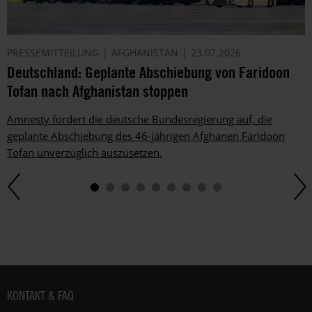
PRESSEMITTEILUNG
AFGHANISTAN
23.07.2026
Deutschland: Geplante Abschiebung von Faridoon
Tofan nach Afghanistan stoppen
Amnesty fordert die deutsche Bundesregierung auf, die
geplante Abschiebung des 46-jährigen Afghanen Faridoon
Tofan unverzüglich auszusetzen.
Fußbereich
KONTAKT & FAQ