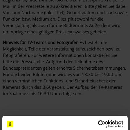
Mail in der Pressestelle zu akkreditieren. Bitte geben Sie dabei
Vor- und Nachname (inkl. Titel), Geburtsdatum und –ort sowie
Funktion bzw. Medium an. Dies gilt sowohl für die
Veranstaltung als auch für die Bildtermine. Außerdem wird
um Vorlage eines gültigen Presseausweises gebeten.
Hinweis für TV-Teams und Fotografen
Es besteht die
Möglichkeit, Teile der Veranstaltung aufzuzeichnen bzw. zu
fotografieren. Für weitere Informationen kontaktieren Sie
bitte die Pressestelle. Aufgrund der Teilnahme des
Bundespräsidenten gelten erhöhte Sicherheitsbestimmungen.
Für die beiden Bildtermine wird es von 18:30 bis 19:00 Uhr
einen verbindlichen Funktions- und Sicherheitscheck der
Kameras durch das BKA geben. Der Aufbau der TV-Kameras
im Saal muss bis 16:30 Uhr erfolgt sein.
Teile diesen Beitrag