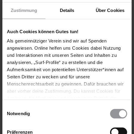
Zustimmung
Details
Über Cookies
Auch Cookies können Gutes tun!
Als gemeinnütziger Verein sind wir auf Spenden
angewiesen. Online helfen uns Cookies dabei Nutzung
Bleib informiert
und Interaktionen mit unseren Seiten und Inhalten zu
Header
Abonniere den Amnesty-Newsletter und mach dich
analysieren, „Surf-Profile“ zu erstellen und die
Text
für die Menschenrechte stark!
Aufmerksamkeit von potentiellen Unterstützer*innen auf
Seiten Dritter zu wecken und für unsere
Vorname
Menschenrechtsarbeit zu gewinnen. Dafür brauchen wir
aber vorher deine Zustimmung. Du kannst Cookies für
Nachname
Analysen, für Marketing und eingebettete Drittinhalte
auch ablehnen, oder deine Meinung jederzeit später
E-
Einwilligungsauswahl
wieder ändern. Diesen Banner kannst Du über den Link
Notwendig
Mail
im Footer schnell wieder aufrufen.
Datenschutzerklärung
Präferenzen