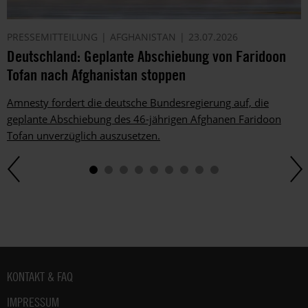
PRESSEMITTEILUNG
AFGHANISTAN
23.07.2026
Deutschland: Geplante Abschiebung von Faridoon
Tofan nach Afghanistan stoppen
Amnesty fordert die deutsche Bundesregierung auf, die
geplante Abschiebung des 46-jährigen Afghanen Faridoon
Tofan unverzüglich auszusetzen.
Fußbereich
KONTAKT & FAQ
IMPRESSUM