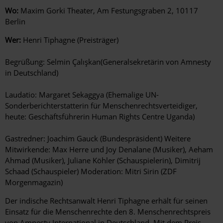
Wo:
Maxim Gorki Theater, Am Festungsgraben 2, 10117
Berlin
Wer:
Henri Tiphagne (Preisträger)
Begrüßung: Selmin Çalışkan(Generalsekretärin von Amnesty
in Deutschland)
Laudatio: Margaret Sekaggya (Ehemalige UN-
Sonderberichterstatterin für Menschenrechtsverteidiger,
heute: Geschäftsführerin Human Rights Centre Uganda)
Gastredner: Joachim Gauck (Bundespräsident) Weitere
Mitwirkende: Max Herre und Joy Denalane (Musiker), Aeham
Ahmad (Musiker), Juliane Köhler (Schauspielerin), Dimitrij
Schaad (Schauspieler) Moderation: Mitri Sirin (ZDF
Morgenmagazin)
Der indische Rechtsanwalt Henri Tiphagne erhält für seinen
Einsatz für die Menschenrechte den 8. Menschenrechtspreis
von Amnesty International in Deutschland. Mit dem Preis