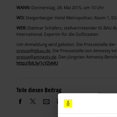
WANN:
Donnerstag, 28. Mai 2015, um 10 Uhr
WO:
Steigenberger Hotel Metropolitan, Raum 1, EG,
WER:
Dietmar Schäfers, stellvertretender IG BAU-B
International, Expertin für die Golfstaaten
Um Anmeldung wird gebeten. Die Pressestelle der I
presse@igbau.de
. Die Pressestelle von Amnesty Int
presse@amnesty.de
. Den jüngsten Amnesty-Bericht 
http://bit.ly/1cYZyMU
Teile diesen Beitrag