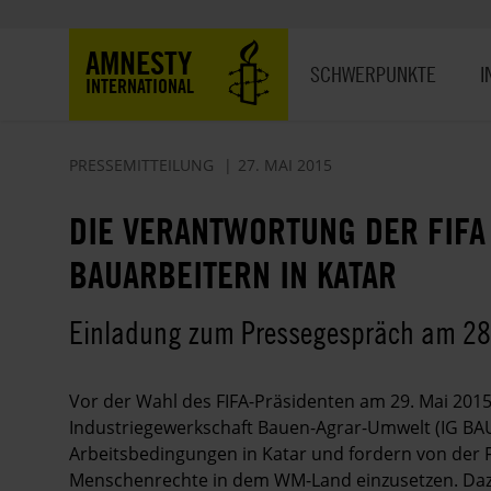
Direkt
zum
Hauptnavigation
AMNESTY
Inhalt
SCHWERPUNKTE
I
INTERNATIONAL
PRESSEMITTEILUNG
27. MAI 2015
DIE VERANTWORTUNG DER FIFA
BAUARBEITERN IN KATAR
Einladung zum Pressegespräch am 28.
Vor der Wahl des FIFA-Präsidenten am 29. Mai 2015
Industriegewerkschaft Bauen-Agrar-Umwelt (IG BA
Arbeitsbedingungen in Katar und fordern von der Fi
Menschenrechte in dem WM-Land einzusetzen. Dazu 