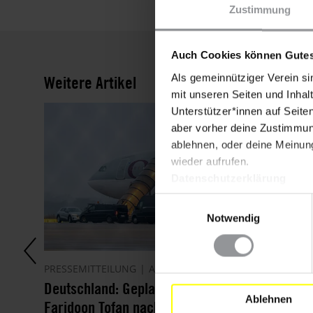
Zustimmung
Auch Cookies können Gutes
Als gemeinnütziger Verein si
Weitere Artikel
mit unseren Seiten und Inhalt
Unterstützer*innen auf Seite
aber vorher deine Zustimmung
ablehnen, oder deine Meinung
wieder aufrufen.
Datenschutzerklärung
Einwilligungsauswahl
Notwendig
PRESSEMITTEILUNG
AFGHANISTAN
23.07.2026
Deutschland: Geplante Abschiebung von
Ablehnen
Faridoon Tofan nach Afghanistan stoppen