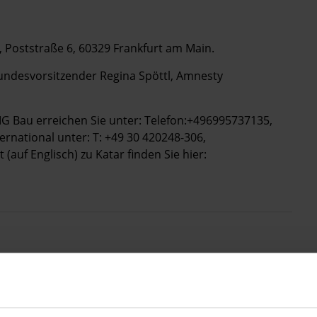
 Poststraße 6, 60329 Frankfurt am Main.
undesvorsitzender Regina Spöttl, Amnesty
G Bau erreichen Sie unter: Telefon:+496995737135,
ernational unter: T: +49 30 420248-306,
(auf Englisch) zu Katar finden Sie hier:
Drucken