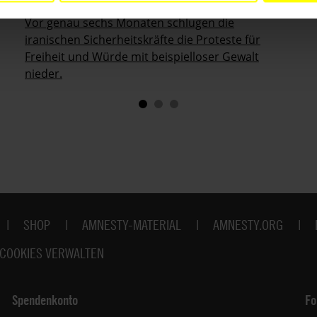
Vor genau sechs Monaten schlugen die
iranischen Sicherheitskräfte die Proteste für
Freiheit und Würde mit beispielloser Gewalt
nieder.
SHOP
AMNESTY-MATERIAL
AMNESTY.ORG
COOKIES VERWALTEN
Spendenkonto
Fo