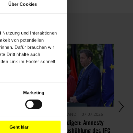
Über Cookies
i Nutzung und Interaktionen
mkeit von potentiellen
winnen. Dafür brauchen wir
e Drittinhalte auch
den Link im Footer schnell
Marketing
PRESSEMITTEILUNG
DEUTSCHLAND
07.07.2026
PR
Informationsfreiheit verteidigen: Amnesty
Su
Geht klar
unterstützt Appell gegen Aushöhlung des IFG
un