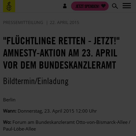
Direkt
Benutzermenü
JETZT SPENDEN!
zum
Inhalt
PRESSEMITTEILUNG
22. APRIL 2015
"FLÜCHTLINGE RETTEN - JETZT!"
AMNESTY-AKTION AM 23. APRIL
VOR DEM BUNDESKANZLERAMT
Bildtermin/Einladung
Berlin
Wann:
Donnerstag, 23. April 2015 12:00 Uhr
Wo:
Forum am Bundeskanzleramt Otto-von-Bismarck-Allee /
Paul-Löbe-Allee