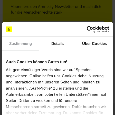
Header
Abonniere den Amnesty-Newsletter und mach dich
Text
für die Menschenrechte stark!
Vorname
Nachname
Zustimmung
Details
Über Cookies
E-
Mail
Auch Cookies können Gutes tun!
Als gemeinnütziger Verein sind wir auf Spenden
Ich habe die
Datenschutzrichtlinie
und die
angewiesen. Online helfen uns Cookies dabei Nutzung
Nutzungsbedingungen
gelesen und stimme
und Interaktionen mit unseren Seiten und Inhalten zu
ihnen zu.
analysieren, „Surf-Profile“ zu erstellen und die
Aufmerksamkeit von potentiellen Unterstützer*innen auf
Seiten Dritter zu wecken und für unsere
Menschenrechtsarbeit zu gewinnen. Dafür brauchen wir
aber vorher deine Zustimmung. Du kannst Cookies für