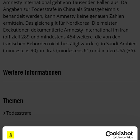
Amnesty International geht von Tausenden Fällen aus. Da
Angaben zur Todesstrafe in China als Staatsgeheimnis
behandelt werden, kann Amnesty keine genauen Zahlen
ermitteln. Das gleiche gilt für Nordkorea. Die meisten
Exekutionen dokumentierte Amnesty International im Iran
(offiziell 289 und mindestens 454 weitere, die von den
iranischen Behörden nicht bestätigt wurden), in Saudi-Arabien
(mindestens 90), im Irak (mindestens 61) und in den USA (35).
Weitere Informationen
Themen
Todesstrafe