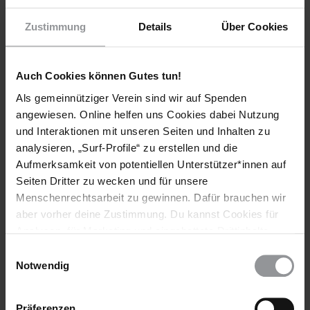
Teile diesen Beitrag
Zustimmung
Details
Über Cookies
Auch Cookies können Gutes tun!
Als gemeinnütziger Verein sind wir auf Spenden
angewiesen. Online helfen uns Cookies dabei Nutzung
und Interaktionen mit unseren Seiten und Inhalten zu
Bleib informiert
analysieren, „Surf-Profile“ zu erstellen und die
Header
Abonniere den Amnesty-Newsletter und mach dich
Aufmerksamkeit von potentiellen Unterstützer*innen auf
Text
für die Menschenrechte stark!
Seiten Dritter zu wecken und für unsere
Menschenrechtsarbeit zu gewinnen. Dafür brauchen wir
Vorname
aber vorher deine Zustimmung. Du kannst Cookies für
Analysen, für Marketing und eingebettete Drittinhalte
Nachname
auch ablehnen, oder deine Meinung jederzeit später
Einwilligungsauswahl
wieder ändern. Diesen Banner kannst Du über den Link
Notwendig
E-
im Footer schnell wieder aufrufen.
Mail
Datenschutzerklärung
Präferenzen