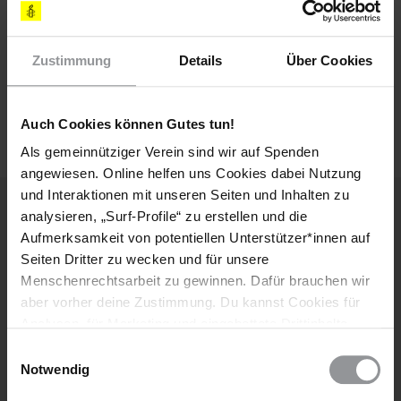
Zustimmung
Details
Über Cookies
Ich habe die
Datenschutzrichtlinie
und die
Nutzungsbedingungen
gelesen und stimme
ihnen zu.
Auch Cookies können Gutes tun!
Als gemeinnütziger Verein sind wir auf Spenden
angewiesen. Online helfen uns Cookies dabei Nutzung
und Interaktionen mit unseren Seiten und Inhalten zu
analysieren, „Surf-Profile“ zu erstellen und die
Aufmerksamkeit von potentiellen Unterstützer*innen auf
Weitere Artikel
Seiten Dritter zu wecken und für unsere
Menschenrechtsarbeit zu gewinnen. Dafür brauchen wir
aber vorher deine Zustimmung. Du kannst Cookies für
Analysen, für Marketing und eingebettete Drittinhalte
auch ablehnen, oder deine Meinung jederzeit später
Einwilligungsauswahl
wieder ändern. Diesen Banner kannst Du über den Link
Notwendig
im Footer schnell wieder aufrufen.