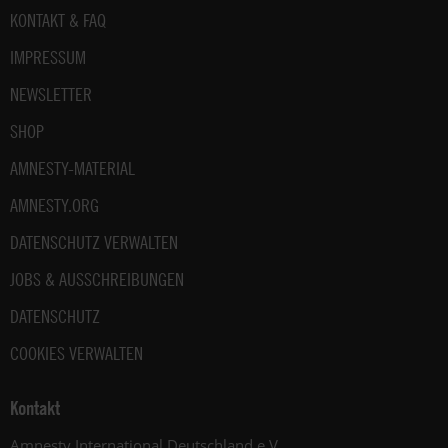
Fußbereich
KONTAKT & FAQ
IMPRESSUM
NEWSLETTER
SHOP
AMNESTY-MATERIAL
AMNESTY.ORG
DATENSCHUTZ VERWALTEN
JOBS & AUSSCHREIBUNGEN
DATENSCHUTZ
COOKIES VERWALTEN
Kontakt
Amnesty International Deutschland e.V.