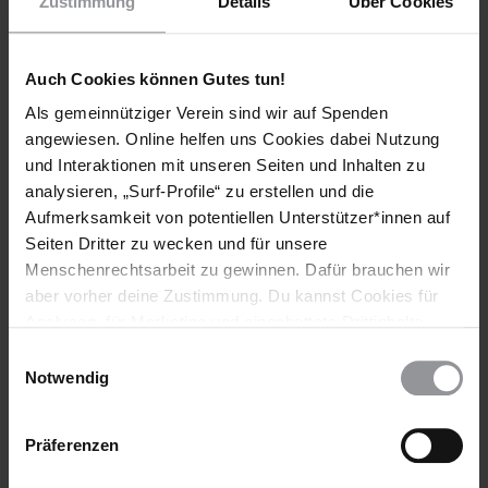
Zustimmung
Details
Über Cookies
Auch Cookies können Gutes tun!
Bleib informiert
Als gemeinnütziger Verein sind wir auf Spenden
angewiesen. Online helfen uns Cookies dabei Nutzung
Header
Abonniere den Amnesty-Newsletter und mach dich
und Interaktionen mit unseren Seiten und Inhalten zu
Text
für die Menschenrechte stark!
analysieren, „Surf-Profile“ zu erstellen und die
Aufmerksamkeit von potentiellen Unterstützer*innen auf
Vorname
Seiten Dritter zu wecken und für unsere
Nachname
Menschenrechtsarbeit zu gewinnen. Dafür brauchen wir
aber vorher deine Zustimmung. Du kannst Cookies für
E-
Analysen, für Marketing und eingebettete Drittinhalte
Mail
auch ablehnen, oder deine Meinung jederzeit später
Einwilligungsauswahl
wieder ändern. Diesen Banner kannst Du über den Link
Notwendig
im Footer schnell wieder aufrufen.
Datenschutzerklärung
Ich habe die
Datenschutzrichtlinie
und die
Präferenzen
Nutzungsbedingungen
gelesen und stimme
ihnen zu.