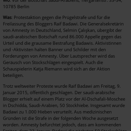
10785 Berlin
Was
: Protestaktion gegen die Prügelstrafe und für die
Freilassung des Bloggers Raif Badawi. Die Generalsekretärin
von Amnesty in Deutschland, Selmin Çalışkan, übergibt der
saudi-arabischen Botschaft rund 86.000 Appelle gegen das
Urteil und die grausame Bestrafung Badawis. Aktivistinnen
und -Aktivisten halten Banner und Schilder mit den
Forderungen von Amnesty. Über Lautsprecher wird das
Geräusch von Stockschlägen eingespielt. Auch die
Schauspielerin Katja Riemann wird sich an der Aktion
beteiligen.
Trotz weltweiter Proteste wurde Raif Badawi am Freitag, 9.
Januar 2015, öffentlich geschlagen. Der saudi-arabische
Blogger erhielt auf einem Platz vor der Al-Dschafali-Moschee
in Dschidda, Saudi-Arabien, 50 Stockhiebe. Insgesamt wurde
Badawi zu 1.000 Hieben verurteilt. Aus medizinischen
Gründen ist die Strafe in der folgenden Woche ausgesetzt
worden. Amnesty befürchtet jedoch, dass am kommenden
Freitag, dem 23. Januar, Badawi die nächsten 50 Stockschläge