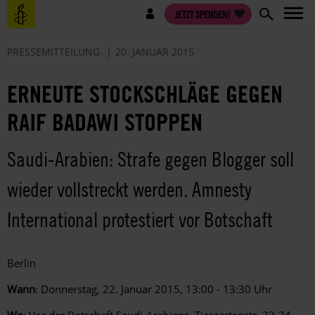
Direkt
Benutzermenü
JETZT SPENDEN!
zum
Inhalt
PRESSEMITTEILUNG
20. JANUAR 2015
ERNEUTE STOCKSCHLÄGE GEGEN
RAIF BADAWI STOPPEN
Saudi-Arabien: Strafe gegen Blogger soll
wieder vollstreckt werden. Amnesty
International protestiert vor Botschaft
Berlin
Wann
: Donnerstag, 22. Januar 2015, 13:00 - 13:30 Uhr
Wo
: Vor der Botschaft Saudi-Arabiens, Tiergartenstr. 33-34,