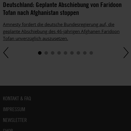
Deutschland: Geplante Abschiebung von Faridoon
Tofan nach Afghanistan stoppen
Amnesty fordert die deutsche Bundesregierung auf, die
geplante Abschiebung des 46-jährigen Afghanen Faridoon
Tofan unverzüglich auszusetzen.
Fußbereich
KONTAKT & FAQ
IMPRESSUM
NEWSLETTER
SHOP