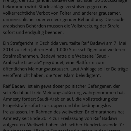
bekommen wird. Stockschläge verstoßen gegen das
völkerrechtliche Verbot von Folter und anderer grausamer,
unmenschlicher oder erniedrigender Behandlung. Die saudi-
arabischen Behörden müssen die Vollstreckung der Strafe
sofort und endgültig beenden.
Ein Strafgericht in Dschidda verurteilte Raif Badawi am 7. Mai
2014 zu zehn Jahren Haft, 1.000 Stockschlägen und weiteren
Strafmaßnahmen. Badawi hatte die Webseite "Saudi-
Arabische Liberale" gegründet, eine Plattform zum
öffentlichen Meinungsaustausch. Laut Anklage soll er Beiträge
veröffentlicht haben, die "den Islam beleidigten".
Raif Badawi ist ein gewaltloser politischer Gefangener, der
sein Recht auf freie Meinungsäußerung wahrgenommen hat.
Amnesty fordert Saudi-Arabien auf, die Vollstreckung der
Prügelstrafe sofort zu stoppen und ihn bedingungslos
freizulassen. Im Rahmen des weltweiten Briefmarathons hat
Amnesty seit Ende 2014 zur Freilassung von Raif Badawi
aufgerufen. Weltweit haben sich seither Hundertausende für
ihn eingesetzt. Allein in Deutschland wurden in den letzten