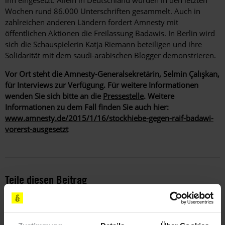
Wochen rund 86.000 Unterschriften gesammelt. Auch in
zahlreichen anderen Ländern fordert Amnesty mit
öffentlichen Aktionen die Freilassung Badawis. In Berlin wird
sich die Schauspielerin Katja Riemann beteiligen und ihre
Solidarität mit dem saudi-arabischen Blogger demonstrieren.
Vor Ort steht die Amnesty-Generalsekretärin, Selmin Çalışkan,
für Interviews zur Verfügung. Für weitere Informationen
wenden Sie sich bitte an die
Pressestelle
. Weitere
Informationen zu dem Fall finden Sie auch hier:
www.amnesty.de/2015/1/16/stockhiebe-gegen-raif-badawi-
vorerst-ausgesetzt
Teile diesen Beitrag