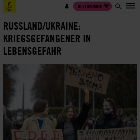
Direkt
Benutzermenü
JETZT SPENDEN!
zum
Inhalt
RUSSLAND/UKRAINE:
KRIEGSGEFANGENER IN
LEBENSGEFAHR