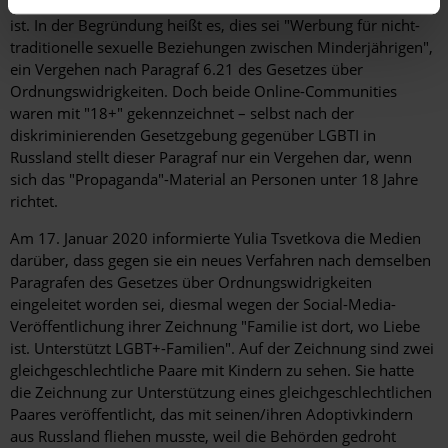
der beliebten russischen Social-Media-Plattform
VKontakte
ist. In der Begründung heißt es, dies sei "Werbung für nicht-
traditionelle sexuelle Beziehungen zwischen Minderjährigen",
ein Vergehen nach Paragraf 6.21 des Gesetzes über
Ordnungswidrigkeiten. Doch beide Online-Communities
waren mit "18+" gekennzeichnet – selbst nach der
diskriminierenden Gesetzgebung gegenüber LGBTI in
Russland stellt dieser Paragraf nur ein Vergehen dar, wenn
sich das "Propaganda"-Material an Personen unter 18 Jahre
richtet.
Am 17. Januar 2020 informierte Yulia Tsvetkova die Medien
darüber, dass gegen sie ein neues Verfahren nach demselben
Paragrafen des Gesetzes über Ordnungswidrigkeiten
eingeleitet worden sei, diesmal wegen der Social-Media-
Veröffentlichung ihrer Zeichnung "Familie ist dort, wo Liebe
ist. Unterstützt LGBT+-Familien". Auf der Zeichnung sind zwei
gleichgeschlechtliche Paare mit Kindern zu sehen. Sie hatte
die Zeichnung zur Unterstützung eines gleichgeschlechtlichen
Paares veröffentlicht, das mit seinen/ihren Adoptivkindern
aus Russland fliehen musste, weil die Behörden gedroht