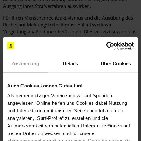
Ausgang ihres Strafverfahren auswirken.
Für ihren Menschenrechtsaktivismus und die Ausübung des
Rechts auf Meinungsfreiheit muss Yulia Tsvetkova
Vergeltungsmaßnahmen befürchten. Dies verletzt sowohl das
russische Grundgesetz, sowie auch Russlands Verpflichtungen
gemäß internationale Menschenrechtsnormen.
Zustimmung
Details
Über Cookies
Hintergrundinformation
Hintergrund
Die Künstlerin und Theaterregisseurin Yulia Tsvetkova wurde
Auch Cookies können Gutes tun!
am 20. November 2019 willkürlich festgenommen und von
der Polizei verhört. Am 22. November wurde sie unter
Als gemeinnütziger Verein sind wir auf Spenden
Hausarrest gestellt, weil sie gemäß Paragraf 242 (3b) des
angewiesen. Online helfen uns Cookies dabei Nutzung
russischen Strafgesetzbuchs "pornografisches Material
und Interaktionen mit unseren Seiten und Inhalten zu
hergestellt und verbreitet" hat. Diese unbegründeten
analysieren, „Surf-Profile“ zu erstellen und die
Anklagen beziehen sich auf ihre körperpositiven Zeichnungen
Aufmerksamkeit von potentiellen Unterstützer*innen auf
des weiblichen Körpers, einschließlich der Genitalien, die sie
Seiten Dritter zu wecken und für unsere
im Rahmen ihrer Kampagne zur Stärkung der Rolle der Frau in
Menschenrechtsarbeit zu gewinnen. Dafür brauchen wir