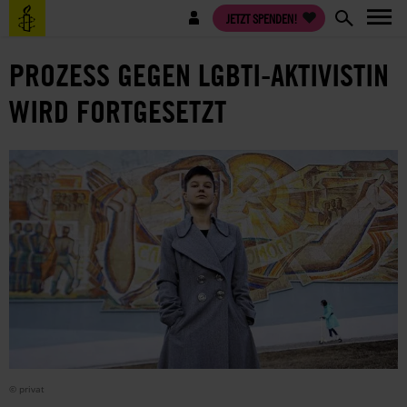
Direkt
Benutzermenü
JETZT SPENDEN!
zum
Inhalt
PROZESS GEGEN LGBTI-AKTIVISTIN
WIRD FORTGESETZT
© privat