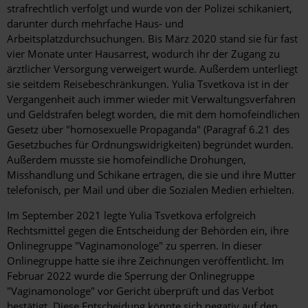
strafrechtlich verfolgt und wurde von der Polizei schikaniert,
darunter durch mehrfache Haus- und
Arbeitsplatzdurchsuchungen. Bis März 2020 stand sie für fast
vier Monate unter Hausarrest, wodurch ihr der Zugang zu
ärztlicher Versorgung verweigert wurde. Außerdem unterliegt
sie seitdem Reisebeschränkungen. Yulia Tsvetkova ist in der
Vergangenheit auch immer wieder mit Verwaltungsverfahren
und Geldstrafen belegt worden, die mit dem homofeindlichen
Gesetz über "homosexuelle Propaganda" (Paragraf 6.21 des
Gesetzbuches für Ordnungswidrigkeiten) begründet wurden.
Außerdem musste sie homofeindliche Drohungen,
Misshandlung und Schikane ertragen, die sie und ihre Mutter
telefonisch, per Mail und über die Sozialen Medien erhielten.
Im September 2021 legte Yulia Tsvetkova erfolgreich
Rechtsmittel gegen die Entscheidung der Behörden ein, ihre
Onlinegruppe "Vaginamonologe" zu sperren. In dieser
Onlinegruppe hatte sie ihre Zeichnungen veröffentlicht. Im
Februar 2022 wurde die Sperrung der Onlinegruppe
"Vaginamonologe" vor Gericht überprüft und das Verbot
bestätigt. Diese Entscheidung könnte sich negativ auf den