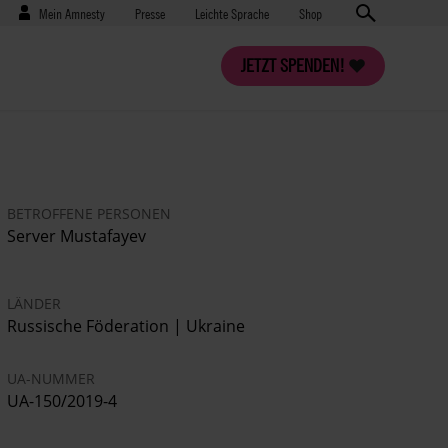
Benutzermenü
Presse
Mein Amnesty
Presse
Leichte Sprache
Shop
JETZT SPENDEN!
BETROFFENE PERSONEN
Server Mustafayev
LÄNDER
Russische Föderation | Ukraine
UA-NUMMER
UA-150/2019-4