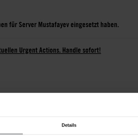
iben für Server Mustafayev eingesetzt haben.
tuellen Urgent Actions. Handle sofort!
r aus der Krim-Halbinsel und leitendes Mitglied der
n wurde 2016, zwei Jahre nach der rechtswidrigen
 Jahr 2014, gegründet, um politisch und religiös
r Verfolgung kritischer Stimmen und der fehlenden
Details
 auf der Krim versucht die Organisation außerdem,
 in dem Gebiet zu informieren.