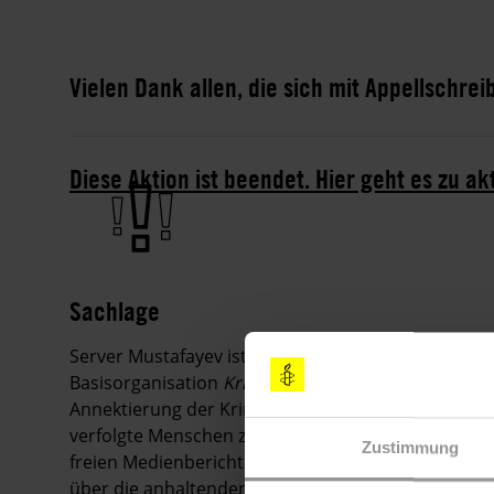
Vielen Dank allen, die sich mit Appellschre
Diese Aktion ist beendet. Hier geht es zu ak
Sachlage
Server Mustafayev ist ein Menschenrechtsverteidige
Basisorganisation
Krim-Solidarität.
Die Organisatio
Annektierung der Krim-Halbinsel durch Russland im
verfolgte Menschen zu unterstützen. Angesichts de
Zustimmung
freien Medienberichterstattung über die Situation
über die anhaltenden Menschenrechtsverletzungen