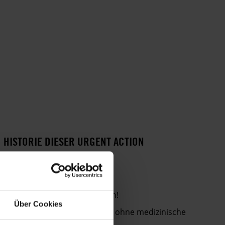
HISTORIE DIESER URGENT ACTION
14 Jahre Strafkolonie für
Menschenrechtsaktivisten
Menschenrechtler freilassen!
Über Cookies
Menschenrechtsverteidiger ohne medizinische
Versorgung