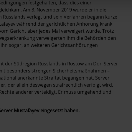
edingungen festgehalten, dass dies einer
leichkam. Am 3. November 2019 wurde er in die
 Russlands verlegt und sein Verfahren begann kurze
stafayev während der gerichtlichen Anhörung krank
 vom Gericht aber jedes Mal verweigert wurde. Trotz
mwegserkrankung verweigerten ihm die Behörden den
ihn sogar, an weiteren Gerichtsanhörungen
icht der Südregion Russlands in Rostow am Don Server
ie mit besonders strengen Sicherheitsmaßnahmen –
national anerkannte Straftat begangen hat. Server
r, der allein deswegen strafrechtlich verfolgt wird,
Rechte anderer verteidigt. Er muss umgehend und
 Server Mustafayev eingesetzt haben.